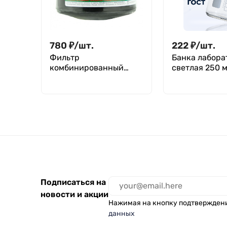
780
₽
/
шт.
222
₽
/
шт.
Фильтр
Банка лабора
комбинированный
светлая 250 м
"Бриз-3001" А1Р1 R D
делениями,
навинчивающ
крышка, Лабо
БС-250
Подписаться на
новости и акции
Нажимая на кнопку подтвержден
данных