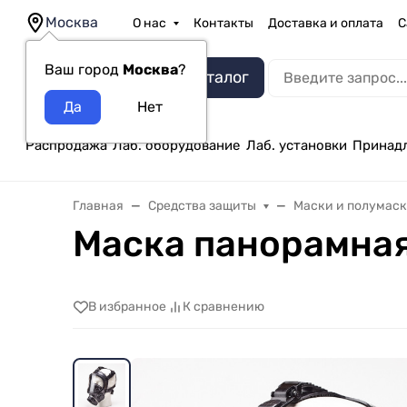
Москва
О нас
Контакты
Доставка и оплата
С
Ваш город
Москва
?
Каталог
Распродажа
Лаб. оборудование
Лаб. установки
Принад
Главная
Средства защиты
Маски и полумас
Маска панорамная
В избранное
К сравнению