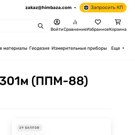
Запросить КП
zakaz@himbaza.com
Поиск
Войти
Сравнение
Избранное
Корзина
е материалы
Геодезия
Измерительные приборы
Еще
301м (ППМ-88)
29
БАЛЛОВ