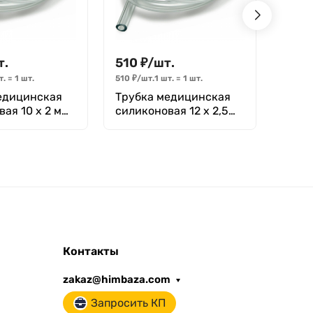
т.
510
₽
/
шт.
87
₽
Стак
т.
=
1
шт.
510
₽
/
шт.
1 шт.
=
1
шт.
высок
едицинская
Трубка медицинская
100 Т
ая 10 х 2 мм
силиконовая 12 х 2,5
ний диаметр
мм (внутренний
 стенки), (1
диаметр Х толщина
стенки) 1метр
Контакты
zakaz@himbaza.com
Запросить КП