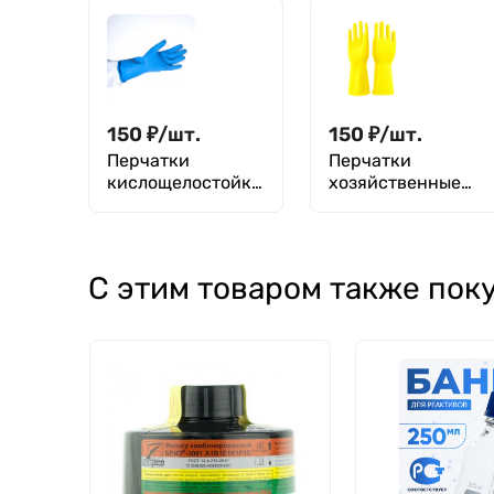
МПГ-ИЗОД ОАО
байонетным
"АРТИ-Завод"
соединением
фильтров ТУ
2539-059-
00149392-2007
150
₽
/
шт.
150
₽
/
шт.
Перчатки
Перчатки
кислощелостойки
хозяйственные
е К50Щ50 с
двухслойные
ворсовой
подложкой
суперфлок
С этим товаром также пок