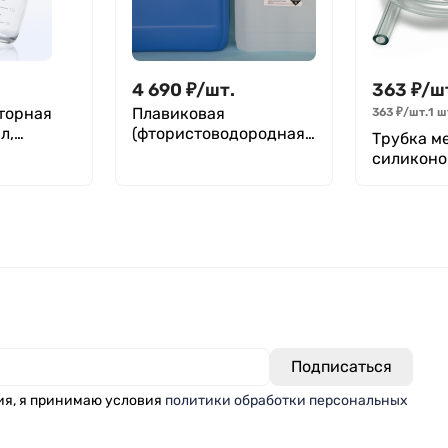
4 690
₽
/
шт.
363
₽
/
ш
торная
Плавиковая
363
₽
/
шт.
1 ш
л,
(фтористоводородная)
Трубка м
40% кислота ХЧ
силиконов
аяся
(внутрен
рио,
Х толщина
метр)
ия, я принимаю условия
политики обработки персональных