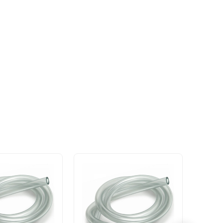
нестерильные
нестерильные
"BENOVY" из
"SAF&TY"
натурального
виниловые
латекса
гладкие
текстурированны
неопудренные с
е неопудренные с
внутренним
однократной
полиуретановым
хлоринацией
покрытием,
повышенной
размер: L,50 пар
прочности,
размер: L,25 пар