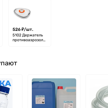
ARTIRUS-1 ТУ
"Benovy"
2539-059-
нестерильные
00149392-2007
неопудренные
размер M, 50 пар,
(зеленые)
526
₽
/
шт.
5102 Держатель
противоаэрозоль
ного фильтра Jeta
Safety с
байонетным
креплением
упают