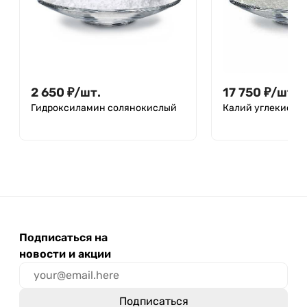
2 650
₽
/
шт.
17 750
₽
/
шт.
Гидроксиламин солянокислый
Калий углекислы
Подписаться на
новости и акции