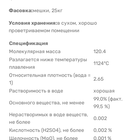
Фасовка:
мешки, 25кг
Условия хранения:
в сухом, хорошо
проветриваемом помещении
Спецификация
Молекулярная масса
120.4
Разлагается ниже температуры
1124°C
плавления
Относительная плотность (вода =
2.65
1)
Растворимость в воде
хорошая
99,0% (факт.
Основного вещества, не менее
99,5 %)
Нерастворимых в воде веществ,
0.002
не более
Кислотность (H2SO4), не более
0,002 %
Щелочность (MgO), не более
0,001 %