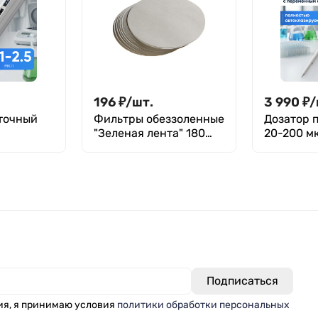
196
₽
/
шт.
3 990
₽
/
точный
Фильтры обеззоленные
Дозатор 
"Зеленая лента" 180
20-200 мк
й, с
мм, уп. 100 шт.
автоклав
объемом,
однокана
 (ДПОП) /
переменн
5
механиче
Лаборио 
ия, я принимаю условия
политики обработки персональных