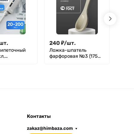
шт.
240
₽
/
шт.
710
пипеточный
Ложка-шпатель
Якор
л,
фарфоровая №3 (175
Ø10×
ируемый,
мм х 38 мм), ГОСТ 9147-
льный, с
80
ым объемом,
ский /
ДПАОП P-200
Контакты
zakaz@himbaza.com