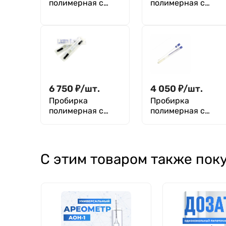
полимерная с
полимерная с
наполнителем
наполнителем
(пластиковым
(пластиковым
зондом с
зондом с
вискозным
вискозным
наконечником),
наконечником),
стерильная
стерильная,
инд.уп. 100шт
6 750
₽
/
шт.
4 050
₽
/
шт.
Пробирка
Пробирка
полимерная с
полимерная с
наполнителями
наполнителями
(зондом и
(зондом и
транспортной
транспортной
средой STUART с
средой STUART),
С этим товаром также пок
углем),
стерильная,
стерильная,
Greetmed
Greetmed, 150 шт.