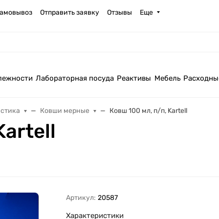
амовывоз
Отправить заявку
Отзывы
Еще
лежности
Лабораторная посуда
Реактивы
Мебель
Расходны
астика
Ковши мерные
Ковш 100 мл, п/п, Kartell
artell
Артикул:
20587
Характеристики