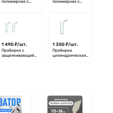
полимерная с
полимерная с
наполнителями
наполнителями
(зондом и
(зондом и
транспортной
транспортной
средой AMIES),
средой CARY
стерильная,
BLAIR),
M.Med, уп. 100 шт
стерильная,
M.Med, уп. 100 шт
1 490
₽
/
шт.
1 350
₽
/
шт.
Пробирка с
Пробирка
защелкивающейс
цилиндрическая
я крышкой 5 мл,
с
14х50 мм, п/п, уп.
защелкивающейс
300 шт., M. Med
я крышкой 7 мл,
15х62 мм, п/п с
дел., Greetmed,
уп. 200 шт.