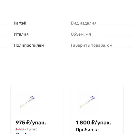
Kartell
Вид изделия
Италия
Объем, мл
Полипропилен
Габариты товара, см
975
₽
/
упак.
1 800
₽
/
упак.
Пробирка
1 770
₽
/
упак.