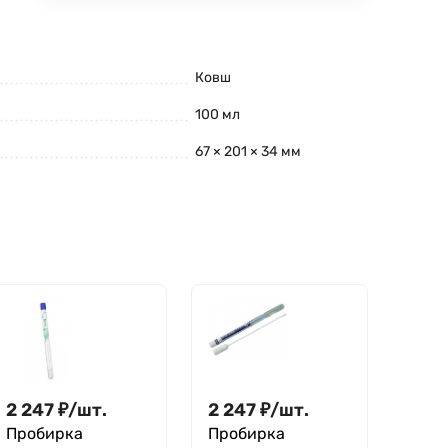
Ковш
100 мл
67 × 201 × 34 мм
2 247
₽
/
шт.
2 247
₽
/
шт.
Пробирка
Пробирка