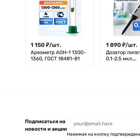
1 150
₽
/
шт.
1 890
₽
/
шт.
Ареометр АОН-1 1300-
Дозатор пипе
1360, ГОСТ 18481-81
0.1-2.5 мкл,
одноканальны
переменным 
механический
Лаборио М-2.
Подписаться на
новости и акции
Нажимая на кнопку подтвержден