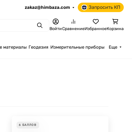
Запросить КП
zakaz@himbaza.com
Поиск
Войти
Сравнение
Избранное
Корзина
е материалы
Геодезия
Измерительные приборы
Еще
6
БАЛЛОВ