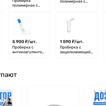
Пробирка
полимерная с
полимерная с
наполнителем
наполнителем
(пластиковым
(пластиковым
зондом с
зондом с
хлопковым
хлопковым
наконечником),
наконечником),
стерильная, инд.
стерильная, 100
шт, Greetmed
5 900
₽
/
шт.
1 590
₽
/
шт.
Пробирка с
Пробирка с
антикоагулянтом
защелкивающейс
(0,2 мл цитрата
я крышкой 10 мл,
натрия 3,8%) +
16х80 мм, п/п, 200
Пипетка для
шт
дозирования
упают
биологических
жидкостей,
Aptaca