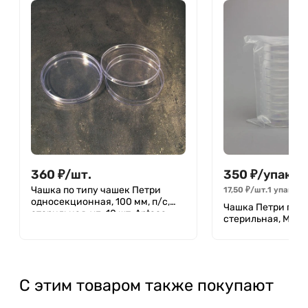
360
₽
/
шт.
350
₽
/
упак.
Чашка по типу чашек Петри
17,50
₽
/
шт.
1 упак.
=
односекционная, 100 мм, п/с,
Чашка Петри поли
стерильная, уп. 10 шт, Aptaca
стерильная, M.Med
С этим товаром также покупают