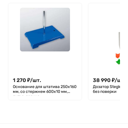
1 270
₽
/
шт.
38 990
₽
/
шт.
Основание для штатива 250х160
Дозатор Stegler M
мм, со стержнем 600х10 мм,
без поверки
литье, резина