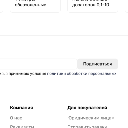
обеззоленные
дозаторов 0,1-10
"Белая лента" 180
мкл, тип
мм, уп. 100 шт.
Универсальный с
фильтром,
нейтральный,
уп.1000 шт, ММД
ия, я принимаю условия
политики обработки персональных
Компания
Для покупателей
О нас
Юридическим лицам
Реквизиты
Отправить заявку