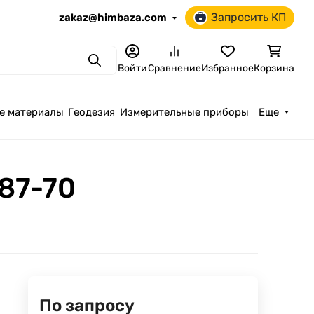
Запросить КП
zakaz@himbaza.com
Поиск
Войти
Сравнение
Избранное
Корзина
е материалы
Геодезия
Измерительные приборы
Еще
187-70
По запросу