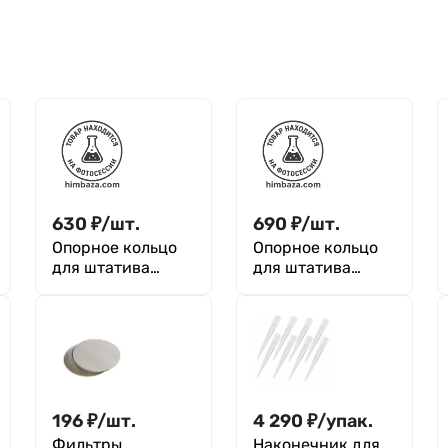
630
₽
/
шт.
690
₽
/
шт.
Опорное кольцо
Опорное кольцо
для штатива
для штатива
длина 180±5 мм,
длина 190±5 мм,
диаметр 60 мм
диаметр 80 мм
196
₽
/
шт.
4 290
₽
/
упак.
Фильтры
Наконечник для