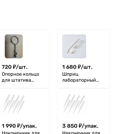
720
₽
/
шт.
1 680
₽
/
шт.
Опорное кольцо
Шприц
для штатива
лабораторный
длина 200±5 мм,
стеклянный с
диаметр 100 мм
насадкой для
вливаний, 5
куб.см, ММИЗ
1 990
₽
/
упак.
3 850
₽
/
упак.
Наконечник для
Наконечник для