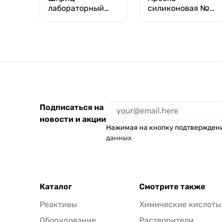
лабораторный
силиконовая №
стеклянный со
10, 42х55
сменными
наконечниками 5
куб.см, ММИЗ
Подписаться на
новости и акции
Нажимая на кнопку подтвержден
данных
Каталог
Смотрите также
Реактивы
Химические кислоты
Оборудование
Растворители