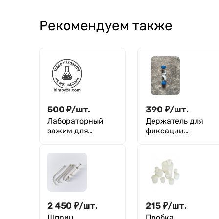
Рекомендуем также
500
₽
/
шт.
390
₽
/
шт.
Лабораторный
Держатель для
зажим для
фиксации
штатива, длина
принадлежносте
200±5 мм,
й (лапок, колец)
диапазон ширины
100 мм.,
90 мм
100х33х33 мм
2 450
₽
/
шт.
215
₽
/
шт.
Шприц
Пробка