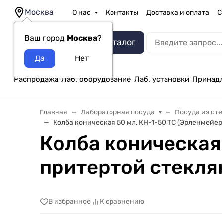
Москва
О нас
Контакты
Доставка и оплата
С
Ваш город
Москва
?
Каталог
Распродажа
Лаб. оборудование
Лаб. установки
Принад
Главная
Лабораторная посуда
Посуда из ст
Колба коническая 50 мл, КН-1-50 ТС (Эрленмейер
Колба коническая 
притертой стекля
В избранное
К сравнению