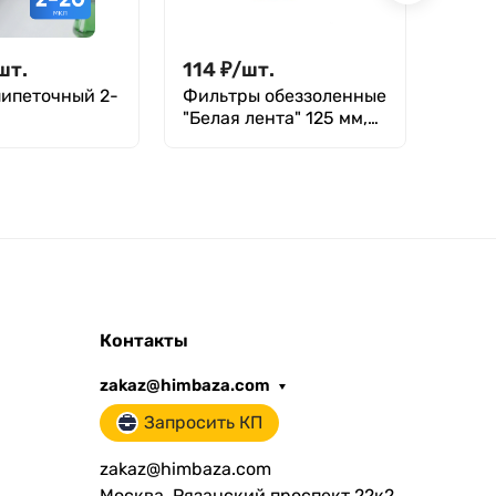
шт.
114
₽
/
шт.
1 05
пипеточный 2-
Фильтры обеззоленные
ТС-4
"Белая лента" 125 мм,
Терм
льный, с
уп. 100 шт.
ым объемом,
ский /
ДПОП М-20
Контакты
zakaz@himbaza.com
Запросить КП
zakaz@himbaza.com
Москва, Рязанский проспект 22к2