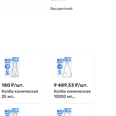
Бесцветный
180
₽
/
шт.
9 489,33
₽
/
шт.
Колба коническая
Колба коническая
25 мл
10000 мл,
(лабораторная:
цилиндрическая
исполнение 2 - с
горловина 80 мм,
цилиндрической
КН-2-10000-80