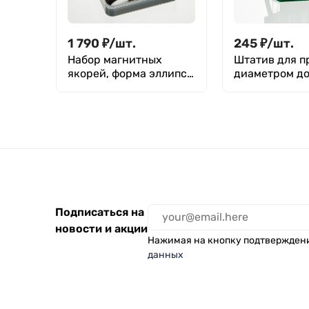
1 790
₽
/
шт.
245
₽
/
шт.
Набор магнитных
Штатив для п
якорей, форма эллипс,
диаметром до 
8 шт. (11-40 х 10-20 мм)
гнезд, Z-обра
Лаборио
ШП-20, M. Me
Подписаться на
новости и акции
Нажимая на кнопку подтвержден
данных