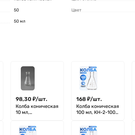
50
Цвет
50 мл
98,30
₽
/
шт.
168
₽
/
шт.
Колба коническая
Колба коническая
10 мл,
100 мл, КН-2-100-
цилиндрическая
22 ТС
горловина 18 мм,
КН-2-10-18 ТС