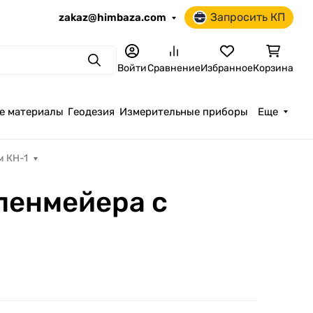
Запросить КП
zakaz@himbaza.com
Поиск
Войти
Сравнение
Избранное
Корзина
е материалы
Геодезия
Измерительные приборы
Еще
м КН-1
рленмейера с