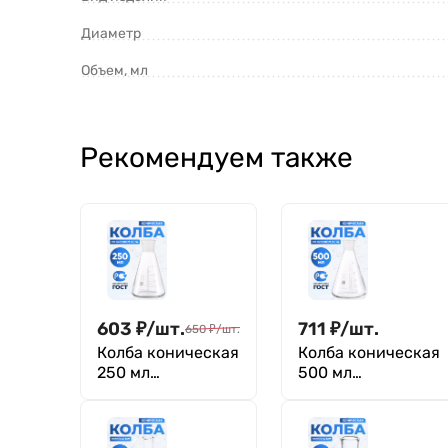
Диаметр
Объем, мл
Рекомендуем также
603
₽
/
шт.
711
₽
/
шт.
650
₽
/
шт.
Колба коническая
Колба коническая
250 мл
500 мл
(лабораторная
(лабораторная
тип КН,
тип КН,
исполнение 1 - со
исполнение 1 - со