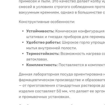
примесей и пыли. Это качество делает колбу
смесей в условиях строгого соблюдения прот
вакуумным кремнием, однако в большинстве 
Конструктивные особенности:
Устойчивость:
Коническая конфигурация с
штативах и гнездах приборов для переме
Удобство работы:
Широкое горло упрощает
мытья внутренней полости.
Термостойкость:
Возможность нагрева со
автоклавах.
Комплектность:
Поставляется в комплекте
Данная лабораторная посуда ориентирована 
фармацевтическом производстве и образовате
— от приготовления стандартных растворов д
изделия составляет 50 мм, что делает ее эрг
и промывочных установках.