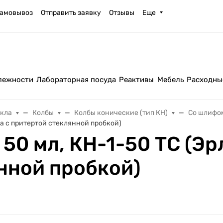
амовывоз
Отправить заявку
Отзывы
Еще
лежности
Лабораторная посуда
Реактивы
Мебель
Расходны
екла
Колбы
Колбы конические (тип КН)
Со шлифо
а с притертой стеклянной пробкой)
50 мл, КН-1-50 ТС (Э
нной пробкой)