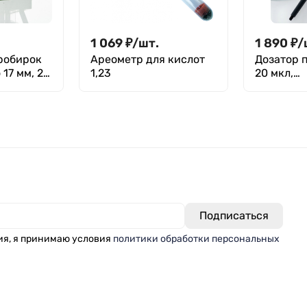
1 069
₽
/
шт.
1 890
₽
/
робирок
Ареометр для кислот
Дозатор 
17 мм, 20
1,23
20 мкл,
зный, п/с,
однокана
d
переменн
механиче
Лаборио 
ия, я принимаю условия
политики обработки персональных