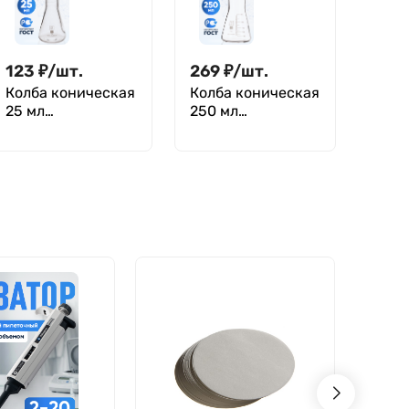
горловиной, тип
ТС, Boro 3.3,
КН,
Лаборио
термостойкая)
КН-2-25-18 ТС
123
₽
/
шт.
269
₽
/
шт.
Колба коническая
Колба коническая
25 мл
250 мл
(лабораторная:
(лабораторная:
исполнение 2 - с
исполнение 2 - с
цилиндрической
цилиндрической
горловиной, тип
горловиной, тип
КН,
КН,
термостойкая)
термостойкая),
КН-2-25-22 ТС
КН-2-250-50 ТС