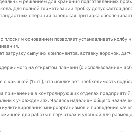
 идеальным решением для хранения подготовленных проб
окола. Для полной герметизации пробку допускается до
стандартных операций заводская притирка обеспечивае
 плоским основанием позволяет устанавливать колбу на
шивания.
 загрузку сыпучих компонентов, вставку воронок, датч
держимого на открытом пламени (с использованием асбе
 с крышкой (1 шт.), что исключает необходимость подбо
на применение в контролирующих отделах предприятий,
льных учреждениях. Являясь изделием общего назначен
о культивирования микроорганизмов и проведения каче
ономичной для работы в перчатках и удобной для разме