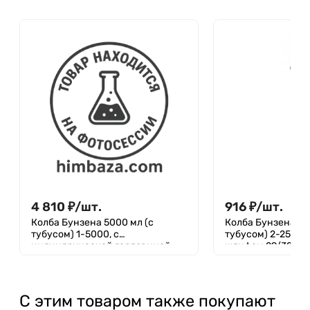
4 810
₽
/
шт.
916
₽
/
шт.
Колба Бунзена 5000 мл (с
Колба Бунзена 25
тубусом) 1-5000, с
тубусом) 2-250-29
цилиндрической горловиной,
шлифом 29/32 БЕ
грушевидная, без градуировки
ГРАДУИРОВКИ
С этим товаром также покупают