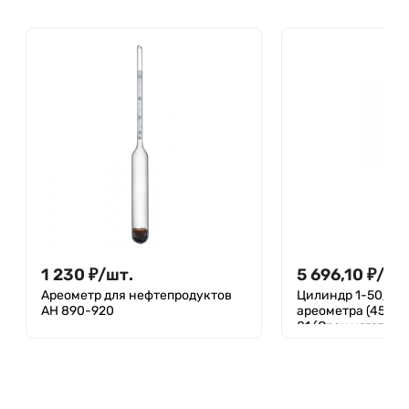
1 230
₽
/
шт.
5 696,10
₽
/
шт
Ареометр для нефтепродуктов
Цилиндр 1-50/335
АН 890-920
ареометра (450 мл
81 (Срок изготовл