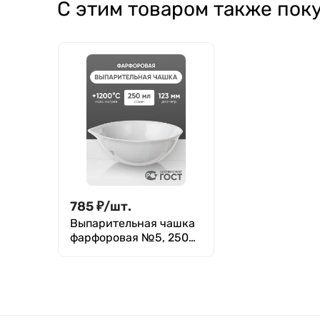
С этим товаром также пок
785
₽
/
шт.
Выпарительная чашка
фарфоровая №5, 250
мл (123 мм х 50 мм),
ГОСТ 9147-80