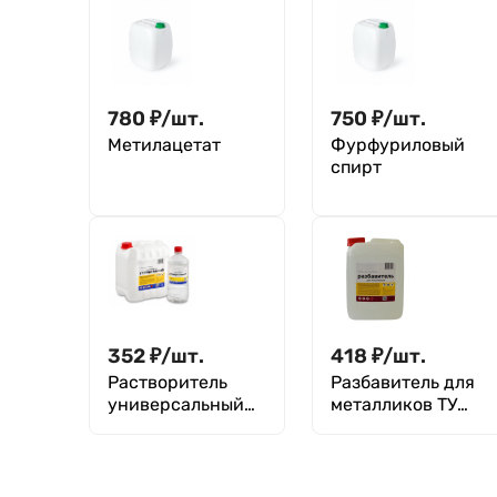
780
₽
/
шт.
750
₽
/
шт.
Метилацетат
Фурфуриловый
спирт
352
₽
/
шт.
418
₽
/
шт.
Растворитель
Разбавитель для
универсальный
металликов ТУ
ТУ 20.30.22-008-
20.30.22-012-
72021999-2019
72021999-2020