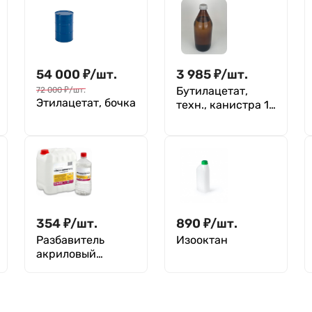
54 000
₽
/
шт.
3 985
₽
/
шт.
Бутилацетат,
72 000
₽
/
шт.
Этилацетат, бочка
техн., канистра 10
л (9кг)
354
₽
/
шт.
890
₽
/
шт.
Разбавитель
Изооктан
акриловый
универсальный
ТУ 20.30.22-013-
72021999-2020