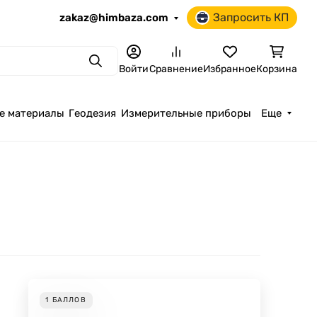
Запросить КП
zakaz@himbaza.com
Поиск
Войти
Сравнение
Избранное
Корзина
е материалы
Геодезия
Измерительные приборы
Еще
1
БАЛЛОВ