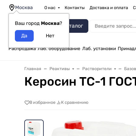
Москва
О нас
Контакты
Доставка и оплата
С
Ваш город
Москва
?
Каталог
Распродажа
Лаб. оборудование
Лаб. установки
Принад
Главная
Реактивы
Растворители
Базо
Керосин ТС-1 ГОС
В избранное
К сравнению