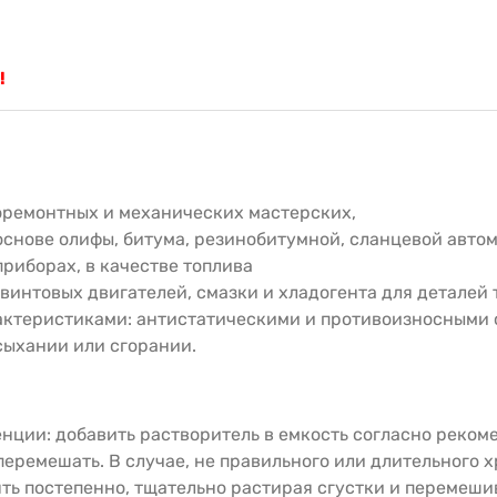
!
роремонтных и механических мастерских,
основе олифы, битума, резинобитумной, сланцевой авто
приборах, в качестве топлива
овинтовых двигателей, смазки и хладогента для деталей
ктеристиками: антистатическими и противоизносными с
сыхании или сгорании.
нции: добавить растворитель в емкость согласно реком
перемешать. В случае, не правильного или длительного х
ть постепенно, тщательно растирая сгустки и перемешив