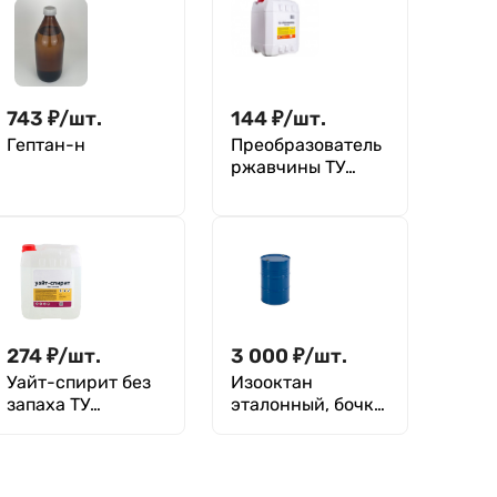
743
₽
/
шт.
144
₽
/
шт.
Гептан-н
Преобразователь
ржавчины ТУ
2455-015-
72021999-2012
274
₽
/
шт.
3 000
₽
/
шт.
Уайт-спирит без
Изооктан
запаха ТУ
эталонный, бочка
19.20.23-011-
140 кг
72021999-2020