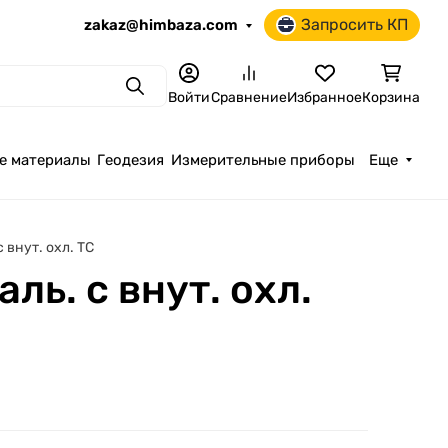
Запросить КП
zakaz@himbaza.com
Поиск
Войти
Сравнение
Избранное
Корзина
е материалы
Геодезия
Измерительные приборы
Еще
 внут. охл. ТС
ь. с внут. охл.