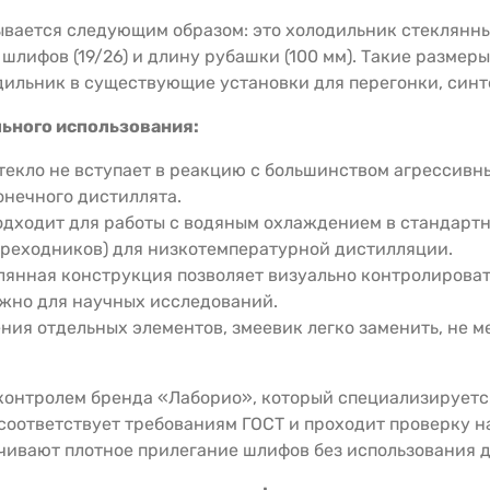
вается следующим образом: это холодильник стеклянн
шлифов (19/26) и длину рубашки (100 мм). Такие размер
дильник в существующие установки для перегонки, синт
ьного использования:
екло не вступает в реакцию с большинством агрессивны
онечного дистиллята.
дходит для работы с водяным охлаждением в стандартн
ереходников) для низкотемпературной дистилляции.
янная конструкция позволяет визуально контролировать
ажно для научных исследований.
ия отдельных элементов, змеевик легко заменить, не м
контролем бренда «Лаборио», который специализируетс
соответствует требованиям ГОСТ и проходит проверку н
ечивают плотное прилегание шлифов без использования 