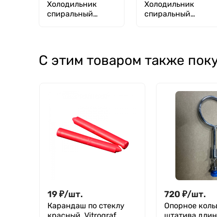
Холодильник
Холодильник
спиральный
спиральный
ХСН-600 ТС,
ХСН-800 ТС,
Грэхэма без
Грэхэма без
шлифов, 600 мм
шлифов, 800 мм
С этим товаром также пок
19
₽
/
шт.
720
₽
/
шт.
Карандаш по стеклу
Опорное коль
красный, Vitrograf
штатива длин