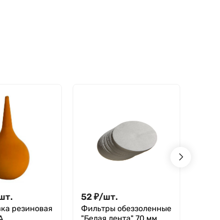
шт.
52
₽
/
шт.
930
ка резиновая
Фильтры обеззоленные
Терм
А
"Белая лента" 70 мм,
НЧ 10