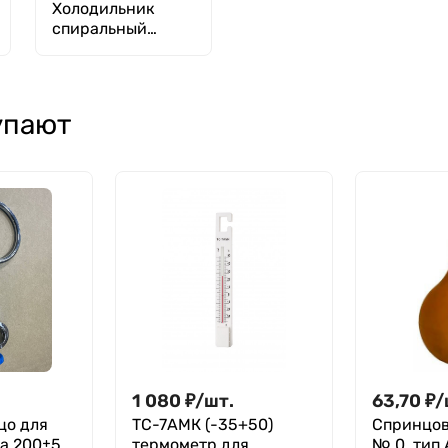
Холодильник
спиральный
ХСН-1000 ТС,
Грэхэма без
шлифов, 1000 мм
упают
1 080
₽
/
шт.
63,70
₽
/
цо для
ТС-7АМК (-35+50)
Спринцов
а 200±5
термометр для
№ 0, тип 