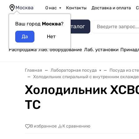
Москва
О нас
Контакты
Доставка и оплата
С
Ваш город
Москва
?
Каталог
Распродажа
Лаб. оборудование
Лаб. установки
Принад
Главная
Лабораторная посуда
Посуда из ст
Холодильник спиральный с внутренним охлажде
Холодильник ХСВО–
ТС
В избранное
К сравнению