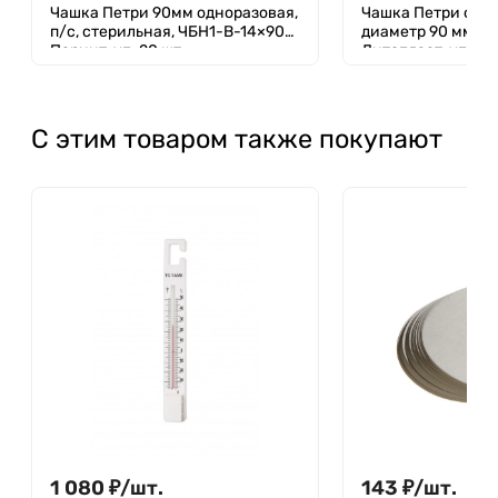
Чашка Петри 90мм одноразовая,
Чашка Петри одно
п/с, стерильная, ЧБН1-В-14×90
диаметр 90 мм, с
Перинт, уп. 20 шт.
Литопласт, уп. 20
С этим товаром также покупают
1 080
₽
/
шт.
143
₽
/
шт.