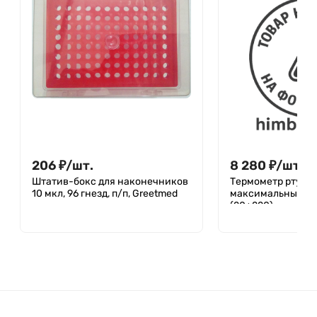
206
₽
/
шт.
8 280
₽
/
шт.
Штатив-бокс для наконечников
Термометр ртутн
10 мкл, 96 гнезд, п/п, Greetmed
максимальный СП
(20+220)