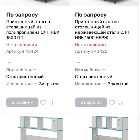
По запросу
По запросу
Пристенный стол со
Пристенный стол со
столешницей из
столешницей из
полипропилена СЛП НВК
нержавеющей стали СЛП
1500 ПП
НВК 1500 НЕРЖ
Нет в наличии
Нет в наличии
Артикул
43424
Артикул
43425
—
—
—
—
Вид мебели
Вид мебели
Стол пристенный
Стол пристенный
—
—
Исполнение
Закрытое
Исполнение
Закрытое
В корзину
В корзину