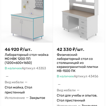
46 920
₽
/
шт.
42 330
₽
/
шт.
Лабораторный стол-мойка
Физический
МО НВК 1200 ПП
лабораторный стол со
(1200×600×1650)
столешницей из
керамогранитной плитки
В наличии
Артикул
43353
НВ-1500 ПК
—
В наличии
Артикул
43456
—
Вид мебели
—
Стол мойка, Стол
—
Вид мебели
пристенный
Стол для учебы и опытов,
—
Исполнение
Закрытое
Стол пристенный
—
Исполнение
Закрытое