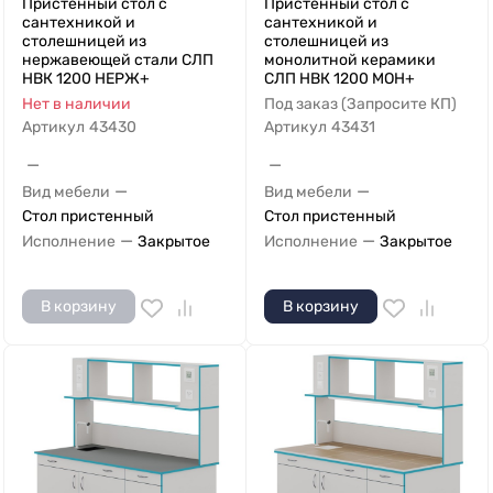
Пристенный стол с
Пристенный стол с
сантехникой и
сантехникой и
столешницей из
столешницей из
нержавеющей стали СЛП
монолитной керамики
НВК 1200 НЕРЖ+
СЛП НВК 1200 МОН+
Нет в наличии
Под заказ (Запросите КП)
Артикул
43430
Артикул
43431
—
—
—
—
Вид мебели
Вид мебели
Стол пристенный
Стол пристенный
—
—
Исполнение
Закрытое
Исполнение
Закрытое
В корзину
В корзину