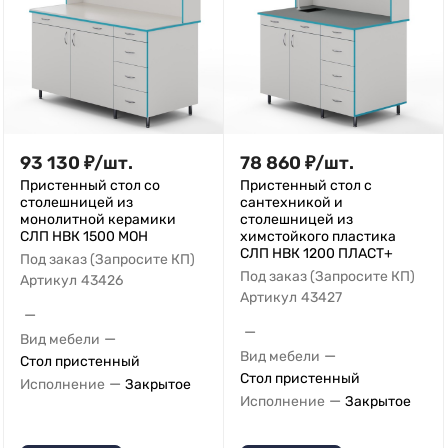
93 130
₽
/
шт.
78 860
₽
/
шт.
Пристенный стол со
Пристенный стол с
столешницей из
сантехникой и
монолитной керамики
столешницей из
СЛП НВК 1500 МОН
химстойкого пластика
СЛП НВК 1200 ПЛАСТ+
Под заказ (Запросите КП)
Под заказ (Запросите КП)
Артикул
43426
Артикул
43427
—
—
—
Вид мебели
—
Вид мебели
Стол пристенный
Стол пристенный
—
Исполнение
Закрытое
—
Исполнение
Закрытое