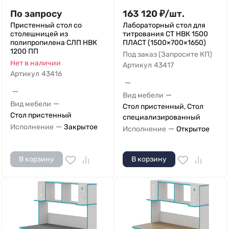
По запросу
163 120
₽
/
шт.
Пристенный стол со
Лабораторный стол для
столешницей из
титрования СТ НВК 1500
полипропилена СЛП НВК
ПЛАСТ (1500×700×1650)
1200 ПП
Под заказ (Запросите КП)
Нет в наличии
Артикул
43417
Артикул
43416
—
—
—
Вид мебели
—
Вид мебели
Стол пристенный, Стол
Стол пристенный
специализированный
—
Исполнение
Закрытое
—
Исполнение
Открытое
В корзину
В корзину