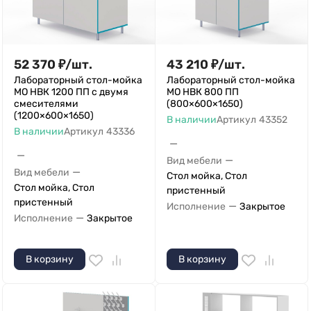
52 370
₽
/
шт.
43 210
₽
/
шт.
Лабораторный стол-мойка
Лабораторный стол-мойка
МО НВК 1200 ПП с двумя
МО НВК 800 ПП
смесителями
(800×600×1650)
(1200×600×1650)
В наличии
Артикул
43352
В наличии
Артикул
43336
—
—
—
Вид мебели
—
Вид мебели
Стол мойка, Стол
Стол мойка, Стол
пристенный
пристенный
—
Исполнение
Закрытое
—
Исполнение
Закрытое
В корзину
В корзину