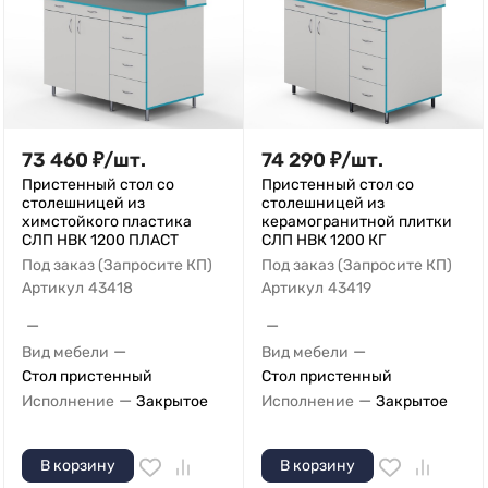
73 460
₽
/
шт.
74 290
₽
/
шт.
Пристенный стол со
Пристенный стол со
столешницей из
столешницей из
химстойкого пластика
керамогранитной плитки
СЛП НВК 1200 ПЛАСТ
СЛП НВК 1200 КГ
Под заказ (Запросите КП)
Под заказ (Запросите КП)
Артикул
43418
Артикул
43419
—
—
—
—
Вид мебели
Вид мебели
Стол пристенный
Стол пристенный
—
—
Исполнение
Закрытое
Исполнение
Закрытое
В корзину
В корзину