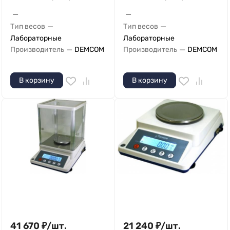
—
—
—
—
Тип весов
Тип весов
Лабораторные
Лабораторные
—
—
Производитель
DEMCOM
Производитель
DEMCOM
В корзину
В корзину
41 670
₽
/
шт.
21 240
₽
/
шт.