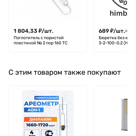
1 804,33
₽
/
шт.
689
₽
/
шт.
870
₽
/
Поглотитель с пористой
Бюретка без крана
пластиной № 2 пор 160 ТС
3-2-100-0,2 (Не в
С этим товаром также покупают