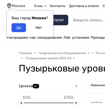
Москва
О нас
Контакты
Доставка и оплата
С
Ваш город
Москва
?
Каталог
Распродажа
Лаб. оборудование
Лаб. установки
Принад
Главная
Геодезическое оборудование
Ручн
Пузырьковые уровни RGK U3
Пузырьковые уров
Новинки
Цена
за
шт.