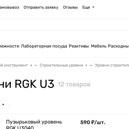
амовывоз
Отправить заявку
Отзывы
Еще
лежности
Лабораторная посуда
Реактивы
Мебель
Расходны
ой инструмент
Строительные уровни
Уровни строител
ни RGK U3
12 товаров
Пузырьковый уровень
590
₽
/
шт.
RGK U3040