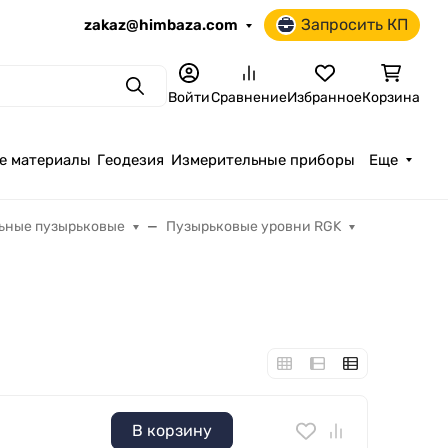
Запросить КП
zakaz@himbaza.com
Поиск
Войти
Сравнение
Избранное
Корзина
е материалы
Геодезия
Измерительные приборы
Еще
ьные пузырьковые
Пузырьковые уровни RGK
В корзину