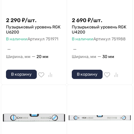
2 290
₽
/
шт.
2 690
₽
/
шт.
Пузырьковый уровень RGK
Пузырьковый уровень RGK
U6200
U4200
В наличии
Артикул
751971
В наличии
Артикул
751988
—
—
—
—
Ширина, мм
20 мм
Ширина, мм
30 мм
В корзину
В корзину