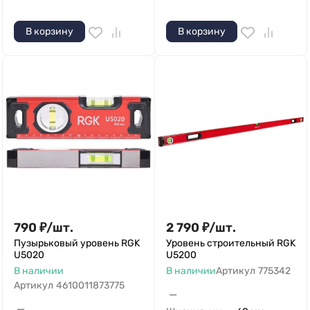
В корзину
В корзину
790
₽
/
шт.
2 790
₽
/
шт.
Пузырьковый уровень RGK
Уровень строительный RGK
U5020
U5200
В наличии
В наличии
Артикул
775342
Артикул
4610011873775
—
—