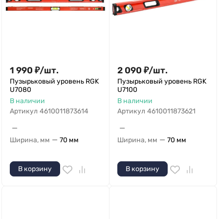
1 990
₽
/
шт.
2 090
₽
/
шт.
Пузырьковый уровень RGK
Пузырьковый уровень RGK
U7080
U7100
В наличии
В наличии
Артикул
4610011873614
Артикул
4610011873621
—
—
—
—
Ширина, мм
70 мм
Ширина, мм
70 мм
В корзину
В корзину