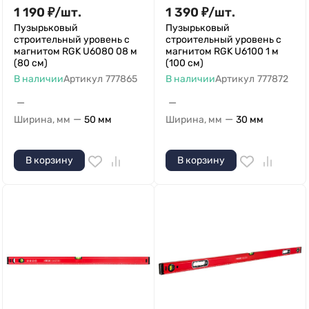
1 190
₽
/
шт.
1 390
₽
/
шт.
Пузырьковый
Пузырьковый
строительный уровень с
строительный уровень с
магнитом RGK U6080 08 м
магнитом RGK U6100 1 м
(80 см)
(100 см)
В наличии
Артикул
777865
В наличии
Артикул
777872
—
—
—
—
Ширина, мм
50 мм
Ширина, мм
30 мм
В корзину
В корзину