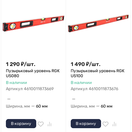
1 290
₽
/
шт.
1 490
₽
/
шт.
Пузырьковый уровень RGK
Пузырьковый уровень RGK
U5080
U5100
В наличии
В наличии
Артикул
4610011873669
Артикул
4610011873676
—
—
—
—
Ширина, мм
60 мм
Ширина, мм
60 мм
В корзину
В корзину