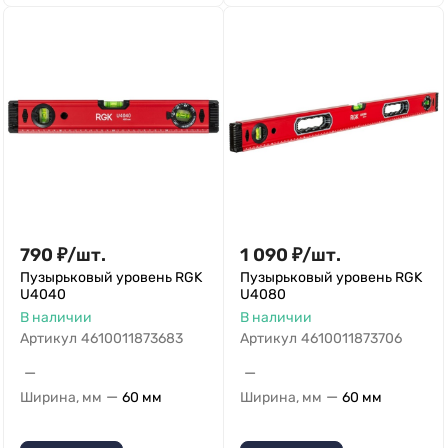
790
₽
/
шт.
1 090
₽
/
шт.
Пузырьковый уровень RGK
Пузырьковый уровень RGK
U4040
U4080
В наличии
В наличии
Артикул
4610011873683
Артикул
4610011873706
—
—
—
—
Ширина, мм
60 мм
Ширина, мм
60 мм