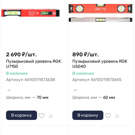
2 690
₽
/
шт.
890
₽
/
шт.
Пузырьковый уровень RGK
Пузырьковый уровень RGK
U7150
U5040
В наличии
В наличии
Артикул
4610011873638
Артикул
4610011873645
—
—
—
—
Ширина, мм
70 мм
Ширина, мм
60 мм
В корзину
В корзину