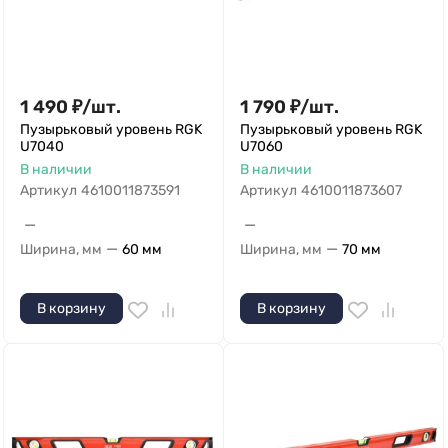
1 490
₽
/
шт.
1 790
₽
/
шт.
Пузырьковый уровень RGK
Пузырьковый уровень RGK
U7040
U7060
В наличии
В наличии
Артикул
4610011873591
Артикул
4610011873607
—
—
—
—
Ширина, мм
60 мм
Ширина, мм
70 мм
В корзину
В корзину