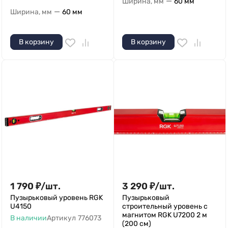
—
Ширина, мм
60 мм
—
Ширина, мм
60 мм
В корзину
В корзину
1 790
₽
/
шт.
3 290
₽
/
шт.
Пузырьковый уровень RGK
Пузырьковый
U4150
строительный уровень с
магнитом RGK U7200 2 м
В наличии
Артикул
776073
(200 см)