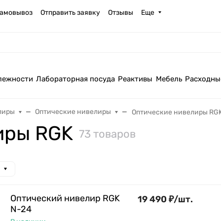
амовывоз
Отправить заявку
Отзывы
Еще
лежности
Лабораторная посуда
Реактивы
Мебель
Расходны
лиры
Оптические нивелиры
Оптические нивелиры RG
иры RGK
73 товаров
Оптический нивелир RGK
19 490
₽
/
шт.
N-24