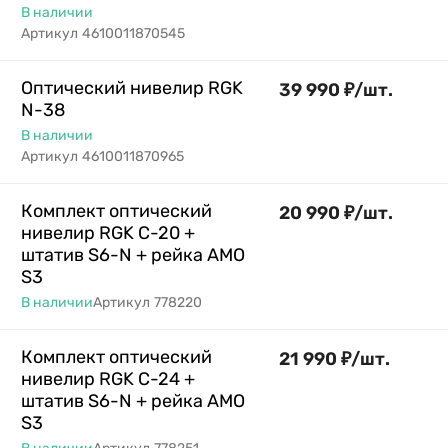
В наличии
Артикул
4610011870545
Оптический нивелир RGK
39 990
₽
/
шт.
N-38
В наличии
Артикул
4610011870965
Комплект оптический
20 990
₽
/
шт.
нивелир RGK C-20 +
штатив S6-N + рейка AMO
S3
В наличии
Артикул
778220
Комплект оптический
21 990
₽
/
шт.
нивелир RGK C-24 +
штатив S6-N + рейка AMO
S3