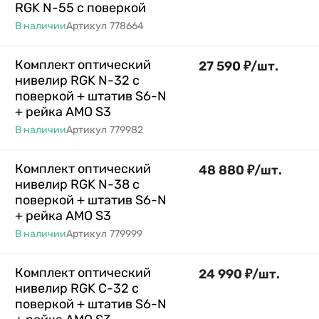
RGK N-55 с поверкой
В наличии
Артикул
778664
Комплект оптический
27 590
₽
/
шт.
нивелир RGK N-32 с
поверкой + штатив S6-N
+ рейка AMO S3
В наличии
Артикул
779982
Комплект оптический
48 880
₽
/
шт.
нивелир RGK N-38 с
поверкой + штатив S6-N
+ рейка AMO S3
В наличии
Артикул
779999
Комплект оптический
24 990
₽
/
шт.
нивелир RGK C-32 с
поверкой + штатив S6-N