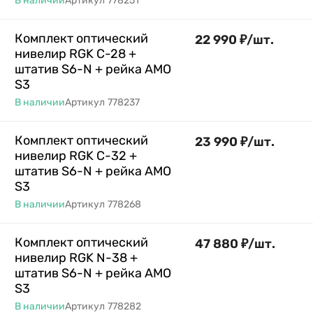
В наличии
Артикул
778251
Комплект оптический
22 990
₽
/
шт.
нивелир RGK C-28 +
штатив S6-N + рейка AMO
S3
В наличии
Артикул
778237
Комплект оптический
23 990
₽
/
шт.
нивелир RGK C-32 +
штатив S6-N + рейка AMO
S3
В наличии
Артикул
778268
Комплект оптический
47 880
₽
/
шт.
нивелир RGK N-38 +
штатив S6-N + рейка AMO
S3
В наличии
Артикул
778282