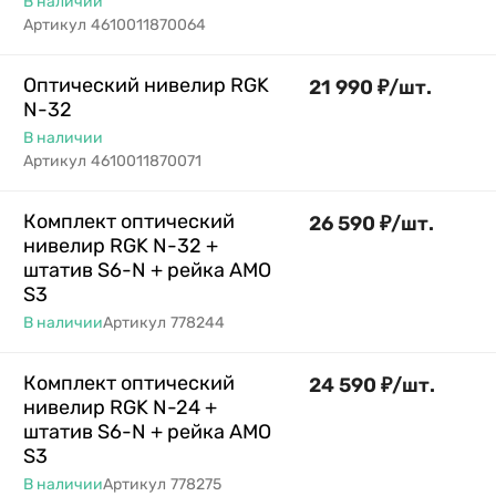
В наличии
Артикул
4610011870064
Оптический нивелир RGK
21 990
₽
/
шт.
N-32
В наличии
Артикул
4610011870071
Комплект оптический
26 590
₽
/
шт.
нивелир RGK N-32 +
штатив S6-N + рейка AMO
S3
В наличии
Артикул
778244
Комплект оптический
24 590
₽
/
шт.
нивелир RGK N-24 +
штатив S6-N + рейка AMO
S3
В наличии
Артикул
778275