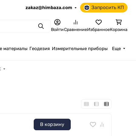
Запросить КП
zakaz@himbaza.com
Поиск
Войти
Сравнение
Избранное
Корзина
е материалы
Геодезия
Измерительные приборы
Еще
K
В корзину