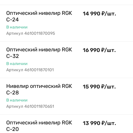
Оптический нивелир RGK
14 990
₽
/
шт.
C-24
В наличии
Артикул
4610011870095
Оптический нивелир RGK
16 990
₽
/
шт.
C-32
В наличии
Артикул
4610011870101
Нивелир оптический RGK
15 990
₽
/
шт.
C-28
В наличии
Артикул
4610011870651
Оптический нивелир RGK
13 990
₽
/
шт.
C-20