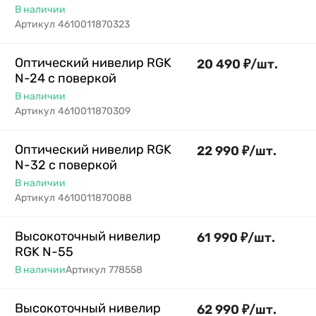
В наличии
Артикул
4610011870323
Оптический нивелир RGK
20 490
₽
/
шт.
N-24 с поверкой
В наличии
Артикул
4610011870309
Оптический нивелир RGK
22 990
₽
/
шт.
N-32 с поверкой
В наличии
Артикул
4610011870088
Высокоточный нивелир
61 990
₽
/
шт.
RGK N-55
В наличии
Артикул
778558
Высокоточный нивелир
62 990
₽
/
шт.