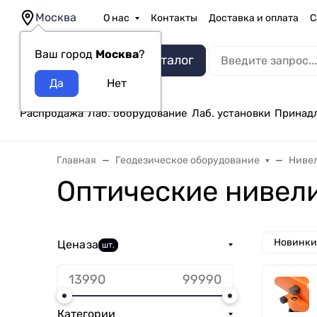
Москва
О нас
Контакты
Доставка и оплата
С
Ваш город
Москва
?
Каталог
Распродажа
Лаб. оборудование
Лаб. установки
Принад
Главная
Геодезическое оборудование
Ниве
Оптические нивел
Новинки
Цена
за
шт.
Категории