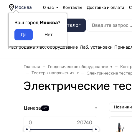
Москва
О нас
Контакты
Доставка и оплата
С
Ваш город
Москва
?
Каталог
Распродажа
Лаб. оборудование
Лаб. установки
Принад
Главная
Геодезическое оборудование
Конт
Тестеры напряжения
Электрические тестер
Электрические тес
Новинки
Цена
за
шт.