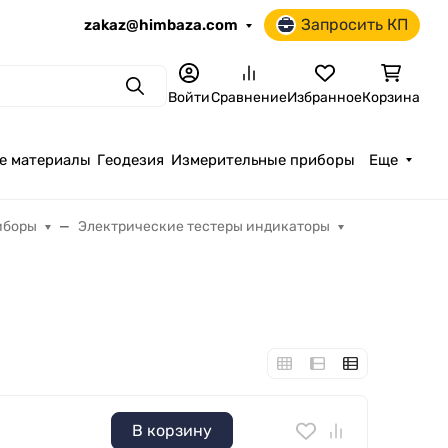
Запросить КП
zakaz@himbaza.com
Поиск
Войти
Сравнение
Избранное
Корзина
е материалы
Геодезия
Измерительные приборы
Еще
иборы
Электрические тестеры индикаторы
В корзину