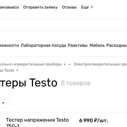
амовывоз
Отправить заявку
Отзывы
Еще
лежности
Лабораторная посуда
Реактивы
Мебель
Расходны
рольно-измерительные приборы
Электроизмерительные пр
ы Testo
теры Testo
5 товаров
Тестер напряжения Testo
6 990
₽
/
шт.
750-1