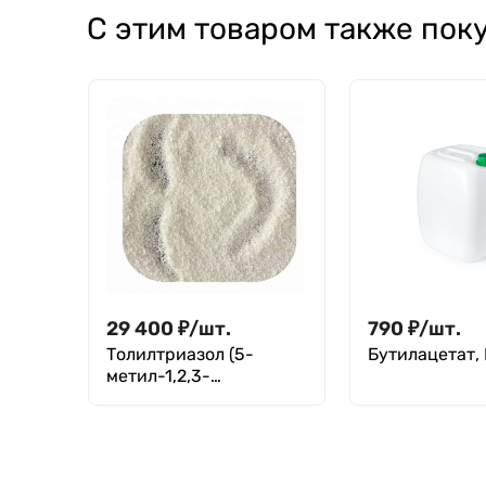
С этим товаром также пок
29 400
₽
/
шт.
790
₽
/
шт.
Толилтриазол (5-
Бутилацетат, 
метил-1,2,3-
бензотриазол) (КИТАЙ)