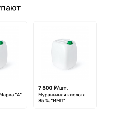
упают
7 500
₽
/
шт.
Марка "А"
Муравьиная кислота
85 %, "ИМП"