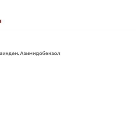
!
заинден, Азимидобензол