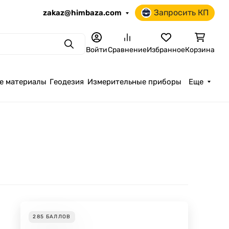
Запросить КП
zakaz@himbaza.com
Поиск
Войти
Сравнение
Избранное
Корзина
е материалы
Геодезия
Измерительные приборы
Еще
285
БАЛЛОВ