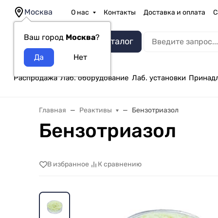
Москва
О нас
Контакты
Доставка и оплата
С
Ваш город
Москва
?
Каталог
Распродажа
Лаб. оборудование
Лаб. установки
Принад
Главная
Реактивы
Бензотриазол
Бензотриазол
В избранное
К сравнению