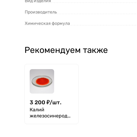
Вид изделия
Производитель
Химическая формула
Рекомендуем также
3 200
₽
/
шт.
Калий
железосинеродис
тый