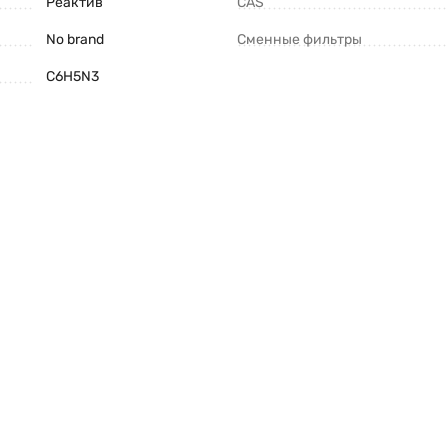
Реактив
CAS
No brand
Сменные фильтры
C6H5N3