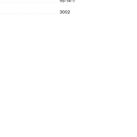
95-14-7
3002