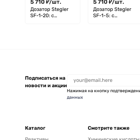
5 710
₽
/
шт.
5 710
₽
/
шт.
Дозатор Stegler
Дозатор Stegler
SF-1-20: с
SF-1-5: с
поверкой
поверкой
Подписаться на
новости и акции
Нажимая на кнопку подтвержден
данных
Каталог
Смотрите также
Реактивы
Химические кислоты