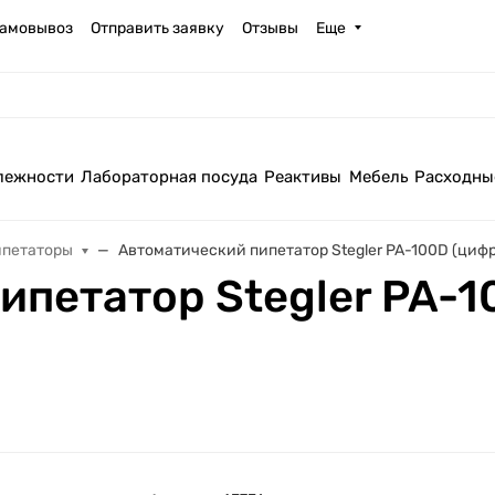
амовывоз
Отправить заявку
Отзывы
Еще
лежности
Лабораторная посуда
Реактивы
Мебель
Расходны
петаторы
Автоматический пипетатор Stegler PA-100D (цифр
петатор Stegler PA-1