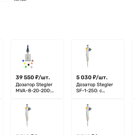
39 550
₽
/
шт.
5 030
₽
/
шт.
Дозатор Stegler
Дозатор Stegler
MVA-8-20-200:
SF-1-250: с
без поверки
поверкой