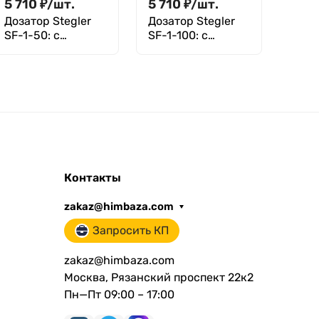
5 710
₽
/
шт.
5 710
₽
/
шт.
Дозатор Stegler
Дозатор Stegler
SF-1-50: с
SF-1-100: с
поверкой
поверкой
Контакты
zakaz@himbaza.com
Запросить КП
zakaz@himbaza.com
Москва, Рязанский проспект 22к2
Пн—Пт 09:00 – 17:00