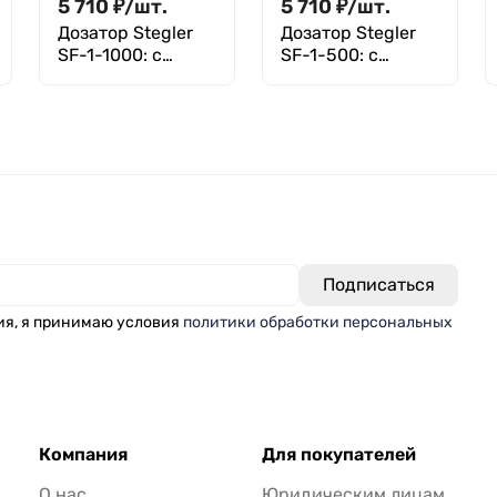
5 710
₽
/
шт.
5 710
₽
/
шт.
Дозатор Stegler
Дозатор Stegler
SF-1-1000: с
SF-1-500: с
поверкой
поверкой
ия, я принимаю условия
политики обработки персональных
Компания
Для покупателей
О нас
Юридическим лицам