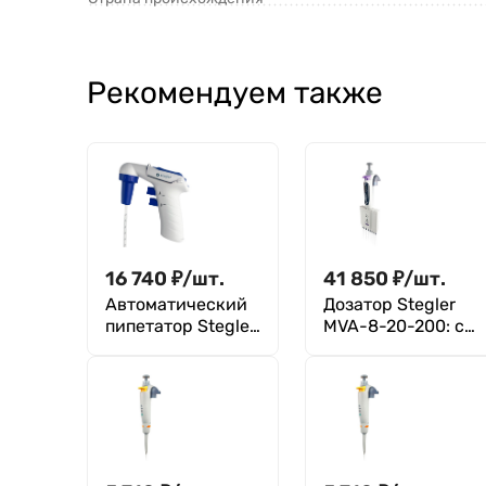
Рекомендуем также
16 740
₽
/
шт.
41 850
₽
/
шт.
Автоматический
Дозатор Stegler
пипетатор Stegler
MVA-8-20-200: с
PA-100
поверкой
(аналоговый, 0,1-
100 мл)