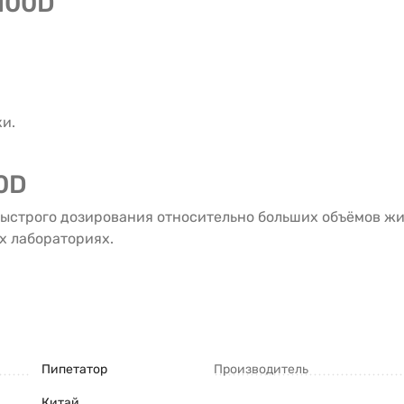
100D
и.
0D
ыстрого дозирования относительно больших объёмов жидк
х лабораториях.
Пипетатор
Производитель
Китай