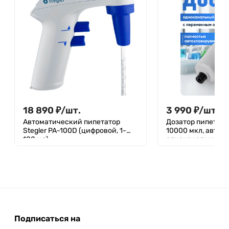
18 890
₽
/
шт.
3 990
₽
/
шт.
Автоматический пипетатор
Дозатор пипеточ
Stegler PA-100D (цифровой, 1-
10000 мкл, авток
100 мл)
одноканальный, 
объемом, механи
(ДПАОП) / Лабори
мл
Подписаться на