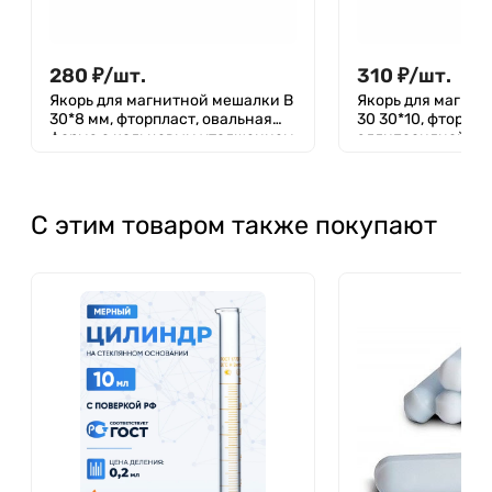
280
₽
/
шт.
310
₽
/
шт.
Якорь для магнитной мешалки В
Якорь для магнит
30*8 мм, фторпласт, овальная
30 30*10, фторпла
форма с кольцевым утолщением
эллипсоидной ф
С этим товаром также покупают