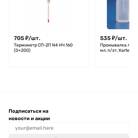
705
₽
/
шт.
535
₽
/
шт.
Термометр СП-2П N4 НЧ 160
Промывалка лабо
(0+200)
мл, п/эт, Кartell
Подписаться на
новости и акции