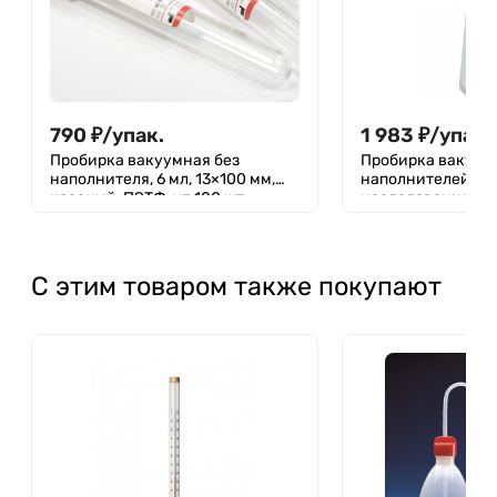
790
₽
/
упак.
1 983
₽
/
упак.
Пробирка вакуумная без
Пробирка вакуум
наполнителя, 6 мл, 13×100 мм,
наполнителей (д
красный, ПЭТФ, уп.100 шт
исследования сыв
красная крышка 3 
МиниМед
С этим товаром также покупают