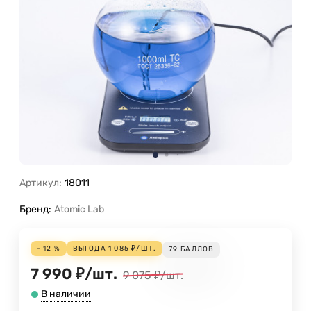
Артикул:
18011
Бренд:
Atomic Lab
- 12 %
ВЫГОДА
1 085
₽
/
ШТ.
79
БАЛЛОВ
7 990
₽
/
шт.
9 075
₽
/
шт.
В наличии