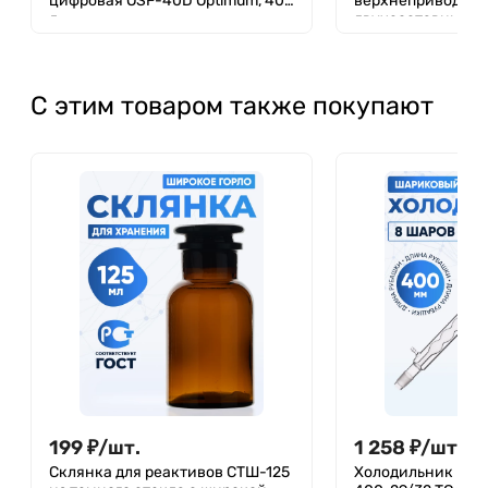
цифровая OSF-40D Optimum, 40
верхнеприводная
л
двухсоставным ш
четырехлопастно
С этим товаром также покупают
199
₽
/
шт.
1 258
₽
/
шт.
Склянка для реактивов СТШ-125
Холодильник шар