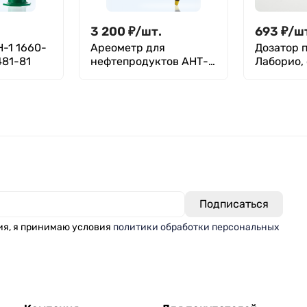
3 200
₽
/
шт.
693
₽
/
ш
-1 1660-
Ареометр для
Дозатор 
481-81
нефтепродуктов АНТ-1
Лаборио,
770-830, ГОСТ 18481-81
ия, я принимаю условия
политики обработки персональных