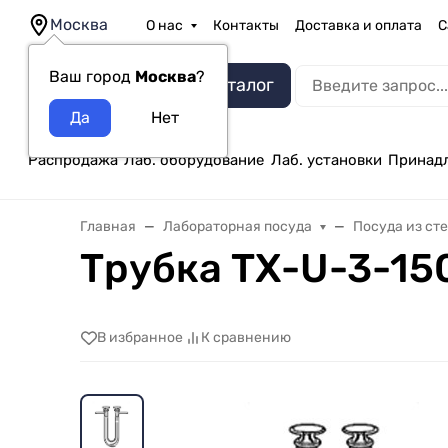
Москва
О нас
Контакты
Доставка и оплата
С
Ваш город
Москва
?
Каталог
Распродажа
Лаб. оборудование
Лаб. установки
Принад
Главная
Лабораторная посуда
Посуда из ст
Трубка ТХ-U-3-15
В избранное
К сравнению