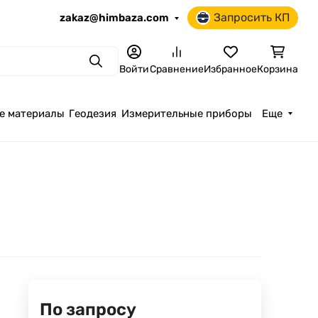
Запросить КП
zakaz@himbaza.com
Поиск
Войти
Сравнение
Избранное
Корзина
е материалы
Геодезия
Измерительные приборы
Еще
По запросу