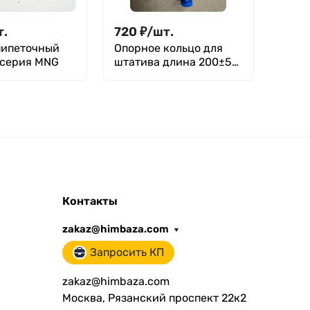
т.
720
₽
/
шт.
465
пипеточный
Опорное кольцо для
Пром
 серия MNG
штатива длина 200±5
лабо
мм, диаметр 100 мм
п/эт, 
Контакты
zakaz@himbaza.com
Запросить КП
zakaz@himbaza.com
Москва, Рязанский проспект 22к2