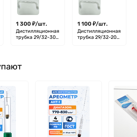
1 300
₽
/
шт.
1 100
₽
/
шт.
Дистилляционная
Дистилляционная
трубка 29/32-300
трубка 29/32-200
ТС, углы 75-105 °,
ТС, углы 75-105 °,
керны 29/32,
керны 29/32,
длина 300 мм,
длина 200 мм,
боросиликатное
боросиликатное
упают
стекло
стекло