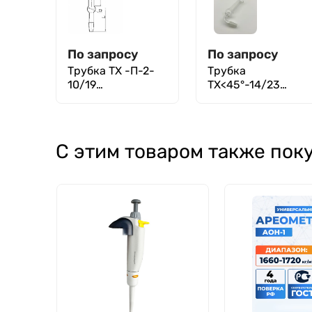
По запросу
По запросу
Трубка ТХ -П-2-
Трубка
10/19
ТХ<45°-14/23
хлоркальциевая
хлоркальциевая
С этим товаром также пок