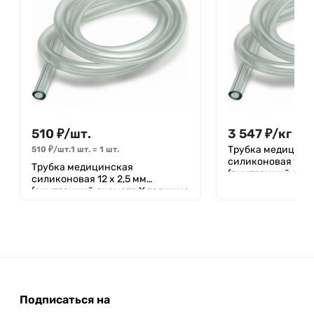
510
₽
/
шт.
3 547
₽
/
кг
Трубка медицинс
510
₽
/
шт.
1 шт.
=
1
шт.
силиконовая 10 х
Трубка медицинская
(внутренний диа
силиконовая 12 х 2,5 мм
стенки) (1 кг)
(внутренний диаметр Х толщина
стенки) 1метр
Подписаться на