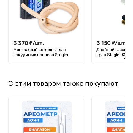
3 370
₽
/
шт.
3 150
₽
/
шт.
Монтажный комплект для
Двойной газовый
вакуумных насосов Stegler
кран Stegler KG-2
медь, высота 105 
С этим товаром также покупают