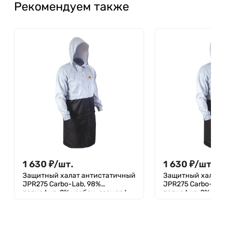
Рекомендуем также
1 630
₽
/
шт.
1 630
₽
/
шт.
Защитный халат антистатичный
Защитный халат 
JPR275 Carbo-Lab, 98%
JPR275 Carbo-Lab
полиэфир, 2% карбон, размер L,
полиэфир, 2% карб
1шт.
1 шт.