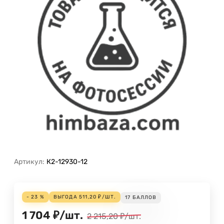
Артикул:
К2-12930-12
- 23 %
ВЫГОДА
511,20
₽
/
ШТ.
17
БАЛЛОВ
1 704
₽
/
шт.
2 215,20
₽
/
шт.