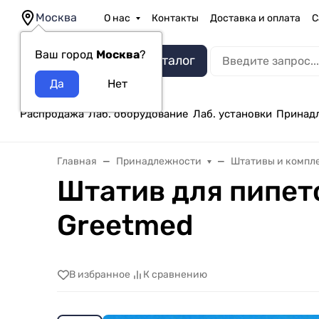
Москва
О нас
Контакты
Доставка и оплата
С
Ваш город
Москва
?
Каталог
Распродажа
Лаб. оборудование
Лаб. установки
Принад
Главная
Принадлежности
Штативы и компл
Штатив для пипето
Greetmed
В избранное
К сравнению