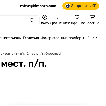
Запросить КП
zakaz@himbaza.com
Поиск
Войти
Сравнение
Избранное
Корзина
е материалы
Геодезия
Измерительные приборы
Еще
ризонтальный, 12 мест, п/п, Greetmed
мест, п/п,