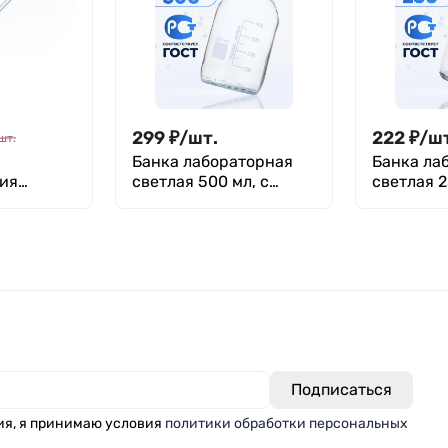
299
₽
/
шт.
222
₽
/
ш
шт.
Банка лабораторная
Банка ла
ия
светлая 500 мл, с
светлая 2
*220 ММ
делениями,
делениям
навинчивающаяся
навинчи
крышка, Лаборио,
крышка, 
БС-500
БС-250
ия, я принимаю условия
политики обработки персональных