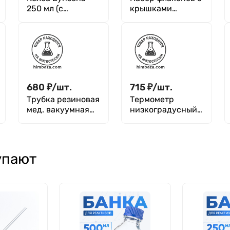
250 мл (с
крышками
тубусом) 1-250, с
капельницами (20
цилиндрической
шт)
горловиной, без
градуировки
680
₽
/
шт.
715
₽
/
шт.
Трубка резиновая
Термометр
мед. вакуумная
низкоградусный
d=10*5,0 мм,
СП-100 (-100+20)
1,0
упают