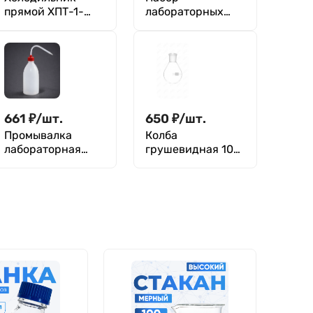
прямой ХПТ-1-
лабораторных
200-14/23-14/23
стаканов (тип В,
ТС
высокий с
делениями и
носиком,
термостойкий) ТС
1000, 600, 250, 50
мл, 5142
661
₽
/
шт.
650
₽
/
шт.
Промывалка
Колба
лабораторная
грушевидная 10
цельнолитая
мл, ГР-10-14/23
1000мл, п/эт,
ТС, ГОСТ 21400-75
Кartell