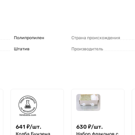
Полипропилен
Страна происхождения
Штатив
Производитель
641
₽
/
шт.
630
₽
/
шт.
Колба Бунзена
Набор флаконов с