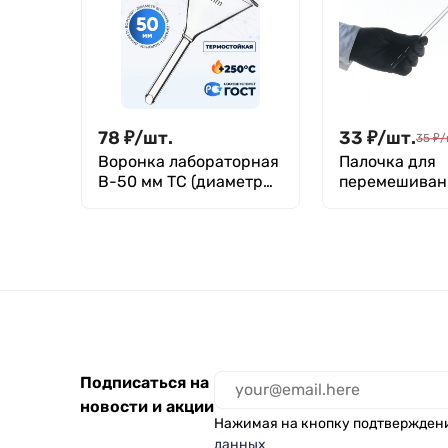
78
₽
/
шт.
33
₽
/
шт.
35
₽
/
Воронка лабораторная
Палочка для
В-50 мм ТС (диаметр
перемешиван
50 мм, длина носика
стеклянная 5
50 мм, термостойкая),
Boro 3.3, Лаборио
Подписаться на
новости и акции
Нажимая на кнопку подтвержден
данных