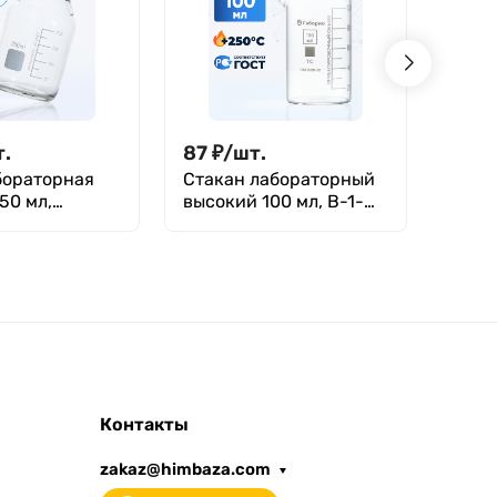
т.
87
₽
/
шт.
57
₽
бораторная
Стакан лабораторный
Стак
50 мл,
высокий 100 мл, В-1-
высок
и,
100 ТС, Лаборио
ТС, 
вающаяся
Лаборио,
Контакты
zakaz@himbaza.com