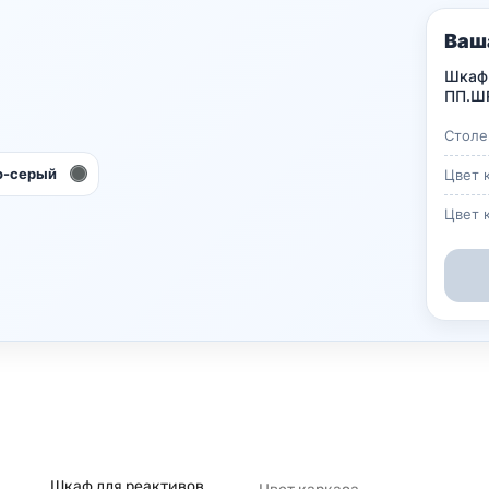
Ваш
Шкаф 
ПП.ШР
Столе
о-серый
Цвет 
Цвет 
Шкаф для реактивов