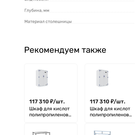
Глубина, мм
Материал столешницы
Рекомендуем также
117 310
₽
/
шт.
117 310
₽
/
шт.
Шкаф для кислот
Шкаф для кислот
полипропиленовы
полипропиленовы
й 170 л
й 170 л
(ZYP00045)
(ZYP00045)