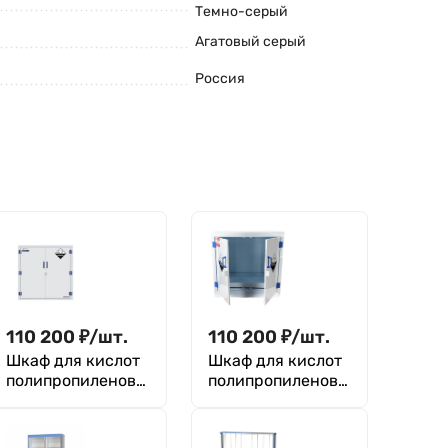
Темно-серый
Агатовый серый
Россия
110 200
₽
/
шт.
110 200
₽
/
шт.
Шкаф для кислот
Шкаф для кислот
полипропиленовы
полипропиленовы
й 100 л (ZYP0026)
й 100 л (ZYP0026)