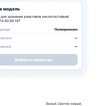
а модель
для хранения реактивов кислотостойкий
4.60.60.197
шница:
Полипропилен
корпуса:
—
каркаса:
—
Выберите параметры
Белый
,
Светло-серый
,