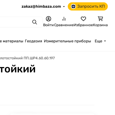
Запросить КП
zakaz@himbaza.com
Поиск
Войти
Сравнение
Избранное
Корзина
е материалы
Геодезия
Измерительные приборы
Еще
лотостойкий ПП.ШР4.60.60.197
стойкий