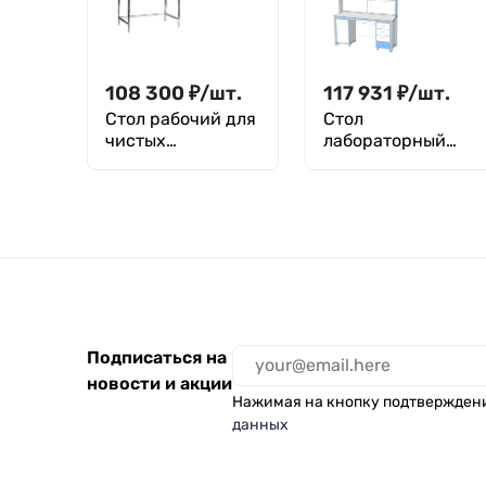
108 300
₽
/
шт.
117 931
₽
/
шт.
Стол рабочий для
Стол
чистых
лабораторный
помещений серии
физический
Кристалл, КР-15,
ПР.ЛСВ.Ф.180.60.1
1500х700 мм
75 КГ
Подписаться на
новости и акции
Нажимая на кнопку подтвержден
данных