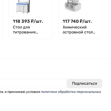
118 393
₽
/
шт.
117 740
₽
/
шт.
Стол для
Химический
титрования
островной стол
лабораторный с
со столешницей
дверцами и
из химстойкого
выдвижными
пластика
ящиками
НВ-2400 ОСПХ
СТ.СТК.120.60.175
Н
ия, я принимаю условия
политики обработки персональных