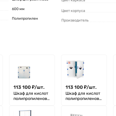
Цвет каркаса
600 мм
Цвет корпуса
Полипропилен
Производитель
113 100
₽
/
шт.
113 100
₽
/
шт.
Шкаф для кислот
Шкаф для кислот
полипропиленовы
полипропиленовы
й 114 л (ZYP0030)
й 114 л (ZYP0030)