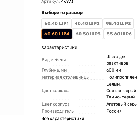
Артикул:
46973
Выберите размер
60.40 ШР1
40.40 ШР2
95.40 ШР3
60.60 ШР4
60.50 ШР5
55.60 ШР6
Характеристики
Шкаф для
Вид мебели
реактивов
Глубина, мм
600 мм
Материал столешницы
Полипропиле
Белый
,
Цвет каркаса
Светло-серый
Темно-серый
Цвет корпуса
Агатовый сер
Производитель
Россия
Все характеристики