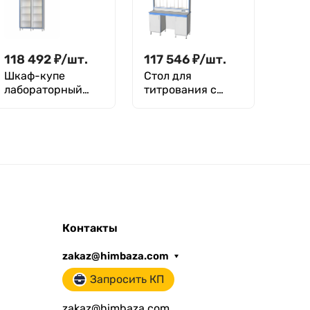
118 492
₽
/
шт.
117 546
₽
/
шт.
Шкаф-купе
Стол для
лабораторный
титрования с
СТ.ШК.120.40.197.п
дверцей и
выдвижным
ящиком
СТ.СТД.150.60.175
HPL16
Контакты
zakaz@himbaza.com
Запросить КП
zakaz@himbaza.com