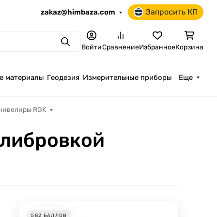
Запросить КП
zakaz@himbaza.com
Поиск
Войти
Сравнение
Избранное
Корзина
е материалы
Геодезия
Измерительные приборы
Еще
нивелиры RGK
алибровкой
582
БАЛЛОВ