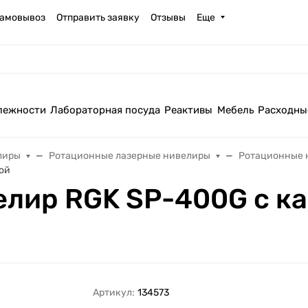
амовывоз
Отправить заявку
Отзывы
Еще
лежности
Лабораторная посуда
Реактивы
Мебель
Расходны
лиры
Ротационные лазерные нивелиры
Ротационные 
ой
лир RGK SP-400G с к
Артикул:
134573