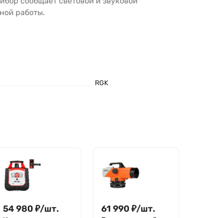
рибор сообщает световой и звуковой
ной работы.
RGK
54 980
₽
/
шт.
61 990
₽
/
шт.