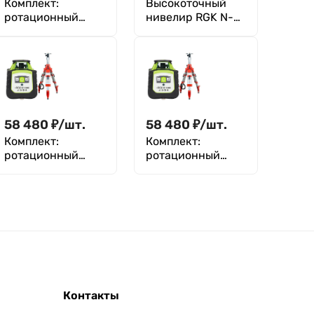
Комплект:
Высокоточный
ротационный
нивелир RGK N-
нивелир RGK SP-
55
100 +
миллиметровый
приёмник
излучения RGK
LD-88
58 480
₽
/
шт.
58 480
₽
/
шт.
Комплект:
Комплект:
ротационный
ротационный
нивелир RGK SP-
нивелир RGK SP-
100G с зеленым
100G с
лучом +
калибровкой +
элевационный
элевационный
штатив RGK SH-
штатив RGK SH-
170
170
Контакты