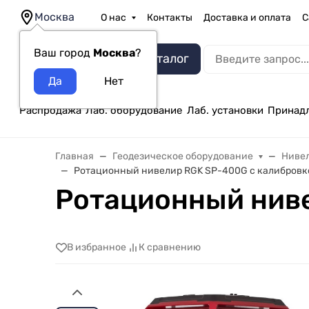
Москва
О нас
Контакты
Доставка и оплата
С
Ваш город
Москва
?
Каталог
Распродажа
Лаб. оборудование
Лаб. установки
Принад
Главная
Геодезическое оборудование
Ниве
Ротационный нивелир RGK SP-400G с калибровк
Ротационный ниве
В избранное
К сравнению