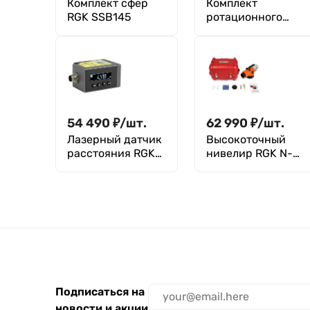
Комплект сфер
Комплект
RGK SSB145
ротационного
нивелира с
элевационным
штативом RGK
SP-100G COMBO с
калибровкой
54 490
₽
/
шт.
62 990
₽
/
шт.
Лазерный датчик
Высокоточный
расстояния RGK
нивелир RGK N-
DP302B (с
55 с поверкой
вольтовым и
токовым выходом)
Подписаться на
новости и акции