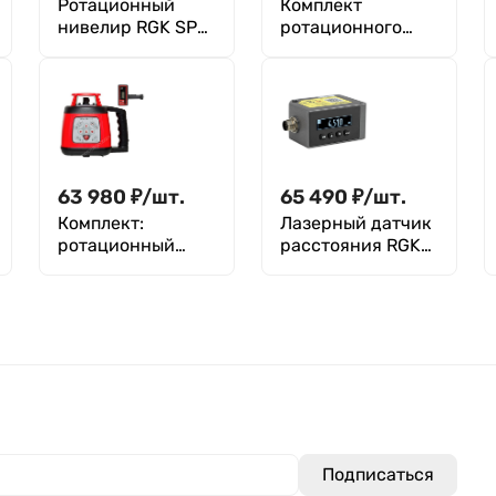
Ротационный
Комплект
нивелир RGK SP-
ротационного
400G с зеленым
нивелира с
лучом
раздвижным
штативом RGK
SP-100G COMBO с
калибровкой
63 980
₽
/
шт.
65 490
₽
/
шт.
Комплект:
Лазерный датчик
ротационный
расстояния RGK
нивелир RGK SP-
DP502B (с
310 +
вольтовым и
миллиметровый
токовым выходом)
приёмник
излучения RGK
LD-88