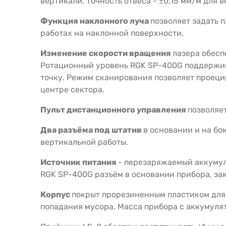
вертикали. Точность отвеса - ±0,15 мм/м для 
Функция наклонного луча
позволяет задать 
работах на наклонной поверхности.
Изменение скорости вращения
лазера обесп
Ротационный уровень RGK SP-400G поддержива
точку. Режим сканирования позволяет проециро
центре сектора.
Пульт дистанционного управления
позволяе
Два разъёма под штатив
в основании и на бо
вертикальной работы.
Источник питания
- перезаряжаемый аккумул
RGK SP-400G разъём в основании прибора, за
Корпус
покрыт прорезиненным пластиком для 
попадания мусора. Масса прибора с аккумулято