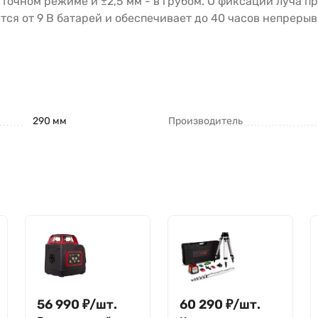
 точном режиме и ±2,5 мм - в грубом. О фиксации луча п
ся от 9 В батарей и обеспечивает до 40 часов непрерыв
290 мм
Производитель
56 990
₽
/
шт.
60 290
₽
/
шт.