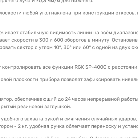
верхнего луча и ±0,3 мм/м для нижнего.
плоскости любой угол наклона при конструкции откосов,
ечивает стабильную видимость линии на всём диапазоне
ет скорости в 300 и 600 оборотов в минуту. Останови
вать сектор с углом 10°, 30° или 60° с одной из двух ск
т контролировать все функции RGK SP-400G с расстояния
ковой плоскости прибора позволят зафиксировать нивели
ятор, обеспечивающий до 24 часов непрерывной работы
крытый резиновой заглушкой.
удобного захвата рукой и смягчения случайных ударов, 
ром - 2 кг, удобная ручка облегчает переноску и устан