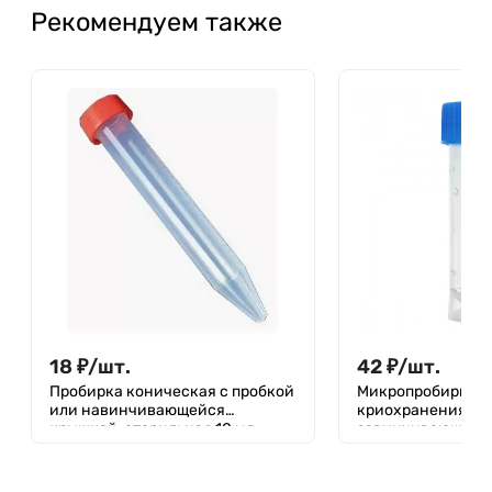
Рекомендуем также
18
₽
/
шт.
42
₽
/
шт.
Пробирка коническая с пробкой
Микропробирка д
или навинчивающейся
криохранения 1,0 
крышкой, стерильная 10 мл,
завинчивающейс
16x100 мм, с пробкой, без
юбкой устойчиво
делений, п/с, FL medical