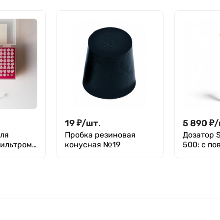
пробкой, без
делений, п/с,
Aptaca
19
₽
/
шт.
5 890
₽
/
ля
Пробка резиновая
Дозатор S
фильтром
конусная №19
500: с по
ля ПЦР,
, с
без
,
атив 96