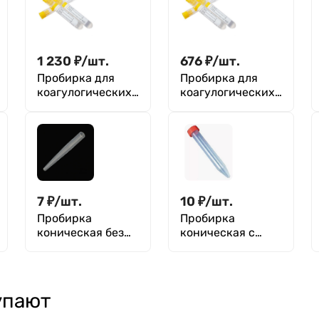
1 230
₽
/
шт.
676
₽
/
шт.
Пробирка для
Пробирка для
коагулогических
коагулогических
реакций (с
реакций (с
цитратом натрия
цитратом натрия
(3,8%), желтая
(3,8%), желтая
пробка, п/п 3,6
пробка, п/п 4,5
мл, 13х75 мм,
мл, 12х86 мм,
Aptaca
Aptaca
7
₽
/
шт.
10
₽
/
шт.
Пробирка
Пробирка
коническая без
коническая с
делений и
делениями с
пробки,
винтовой
нестерильная 10
крышкой или
мл, 16х100 мм, п/
пробкой,
упают
п, FL medical
нестерильная 10
мл, 16x100 мм, с