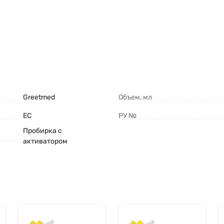
Greetmed
Объем, мл
ЕС
РУ №
Пробирка с
активатором