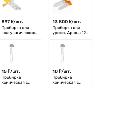
897
₽
/
шт.
13 800
₽
/
шт.
Пробирка для
Пробирка для
коагулогических
урины, Aptaca 12
реакций (с
мл, 17х105 мм, с
цитратом натрия
делениями и
(3,8%), желтая
крышкой,
пробка, п/п 4,5
нестерил., п/с
мл, 16x60 мм
1000 шт
15
₽
/
шт.
10
₽
/
шт.
Пробирка
Пробирка
коническая с
коническая с
делениями с
делениями с
винтовой
винтовой
крышкой или
крышкой или
пробкой,
пробкой,
нестерильная 10
нестерильная 10
мл, 16х100 мм,
мл, 16х100 мм,