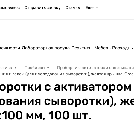
амовывоз
Отправить заявку
Отзывы
Еще
лежности
Лабораторная посуда
Реактивы
Мебель
Расходны
астика
Пробирки
Пробирки с активатором свертыван
ия и гелем (для исследования сыворотки), желтая крышка, Greetm
оротки с активатором
дования сыворотки), ж
100 мм, 100 шт.