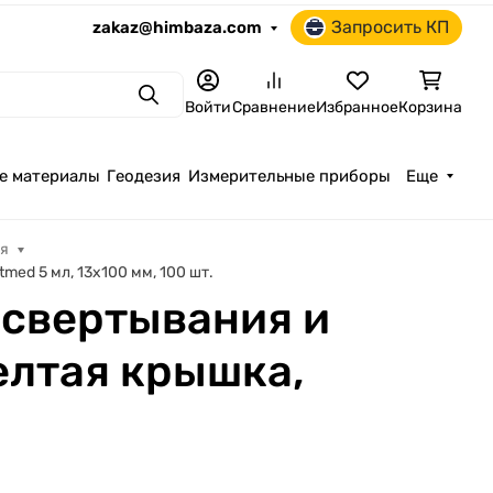
Запросить КП
zakaz@himbaza.com
Поиск
Войти
Сравнение
Избранное
Корзина
е материалы
Геодезия
Измерительные приборы
Еще
ия
ed 5 мл, 13х100 мм, 100 шт.
 свертывания и
елтая крышка,