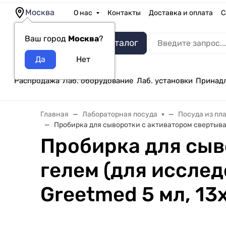
Москва
О нас
Контакты
Доставка и оплата
С
Ваш город
Москва
?
Каталог
Распродажа
Лаб. оборудование
Лаб. установки
Принад
Главная
Лабораторная посуда
Посуда из пл
Пробирка для сыворотки с активатором свертыван
Пробирка для сыв
гелем (для иссле
Greetmed 5 мл, 13х