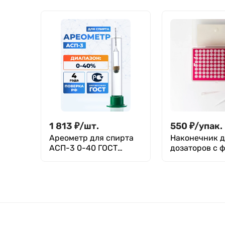
пробки, п/п,
МиниМед
1 813
₽
/
шт.
550
₽
/
упак.
Ареометр для спирта
Наконечник д
АСП-3 0-40 ГОСТ
дозаторов с 
18481-81
20-300 мкл, д
тип Eppendorf
делениями,
стерильный (
ДНКаз, РНКаз)
упаковка - шт
шт, Aptaca