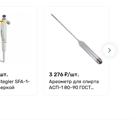
Greetmed
Литопласт
шт.
3 276
₽
/
шт.
1 68
tegler SFA-1-
Ареометр для спирта
Шпри
веркой
АСП-1 80-90 ГОСТ
стек
18481-81
наса
влива
ММИ