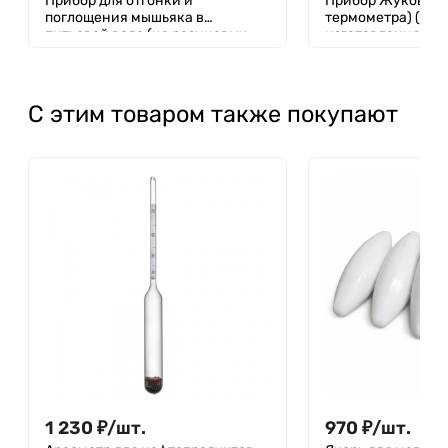
Прибор для отгонки и
Прибор Жукова (
поглощения мышьяка в
термометра) (Сро
питьевой воде (на резиновых
изготовления 60 
пробках)
С этим товаром также покупают
1 230
₽
/
шт.
970
₽
/
шт.