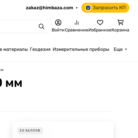
Запросить КП
zakaz@himbaza.com
Поиск
Войти
Сравнение
Избранное
Корзина
е материалы
Геодезия
Измерительные приборы
Еще
мм
0 мм
20
БАЛЛОВ