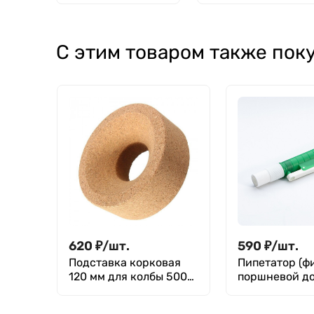
притертой
пробкой
С этим товаром также пок
620
₽
/
шт.
590
₽
/
шт.
Подставка корковая
Пипетатор (ф
120 мм для колбы 500
поршневой до
мл