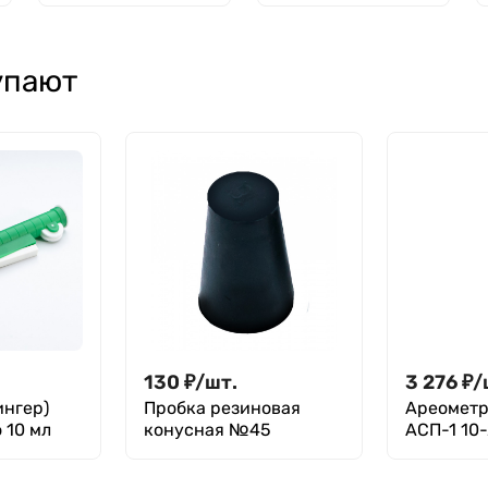
притертой
пробкой
упают
130
₽
/
шт.
3 276
₽
/
ингер)
Пробка резиновая
Ареометр
 10 мл
конусная №45
АСП-1 10
18481-81