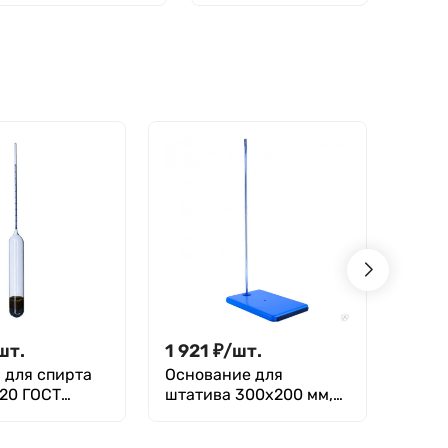
притертой
ПУ-40, 8х40
пробкой
шт.
1 921
₽
/
шт.
1 15
 для спирта
Основание для
Арео
-20 ГОСТ
штатива 300х200 мм,
1000,
со стержнем 700х10
мм, литье, резина