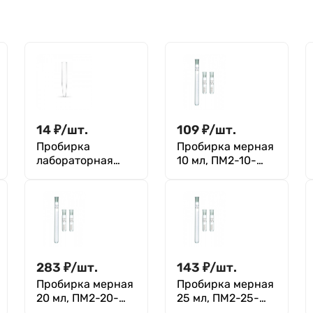
14
₽
/
шт.
109
₽
/
шт.
Пробирка
Пробирка мерная
лабораторная
10 мл, ПМ2-10-
(коническая
14/23, без пробки
центрифужная
неградуированна
я) П-1-10, ХС
283
₽
/
шт.
143
₽
/
шт.
Пробирка мерная
Пробирка мерная
20 мл, ПМ2-20-
25 мл, ПМ2-25-
14/23, с
14/23, без пробки