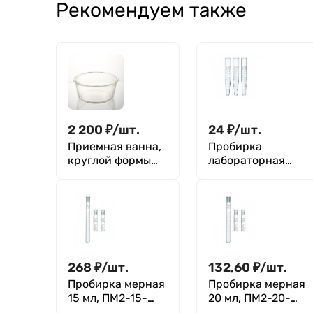
Рекомендуем также
2 200
₽
/
шт.
24
₽
/
шт.
Приемная ванна,
Пробирка
круглой формы
лабораторная
240x125 мм
(коническая
центрифужная
градуированная)
П-1-10-0,2 ХС
268
₽
/
шт.
132,60
₽
/
шт.
Пробирка мерная
Пробирка мерная
15 мл, ПМ2-15-
20 мл, ПМ2-20-
14/23, с
14/23, без пробки