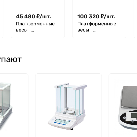
45 480
₽
/
шт.
100 320
₽
/
шт.
Платформенные
Платформенные
весы -
весы -
аксессуары и
аксессуары и
опции терминалы
опции терминалы
- CAS CI-5500A
- CAS CD-3040
дублирующий
упают
дисплей