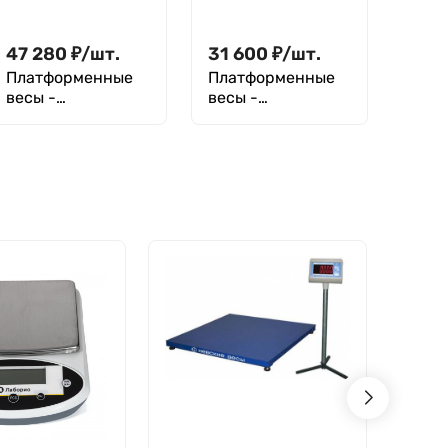
47 280
₽
/
шт.
31 600
₽
/
шт.
Платформенные
Платформенные
весы -
весы -
аксессуары и
аксессуары и
опции терминалы
опции терминалы
- CAS CD-3030
- CAS BI-100RB
дублирующий
дисплей