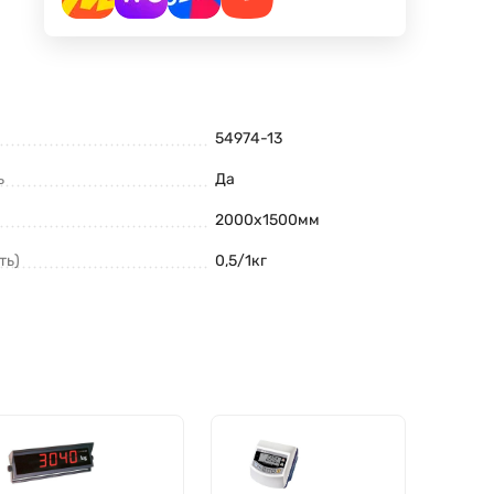
54974-13
ь
Да
2000х1500мм
ть)
0,5/1кг