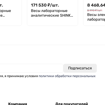
т.
171 530
₽
/
шт.
8 468,6
торные
Весы лабораторные
8 990
₽
/
шт.
Весы эле
ие
аналитические SHINKO
лаборатор
24В-С
HT-124CE Стекло
точность 0
Лаборио 
ия, я принимаю условия
политики обработки персональных
Компания
Для покупателей