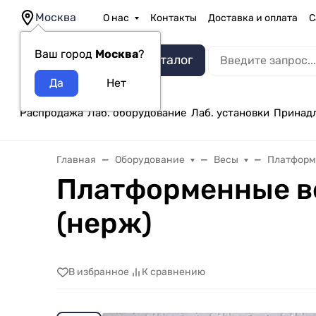
Москва
О нас
Контакты
Доставка и оплата
С
Ваш город
Москва
?
Каталог
Распродажа
Лаб. оборудование
Лаб. установки
Принад
Главная
Оборудование
Весы
Платформ
Платформенные ве
(нерж)
В избранное
К сравнению