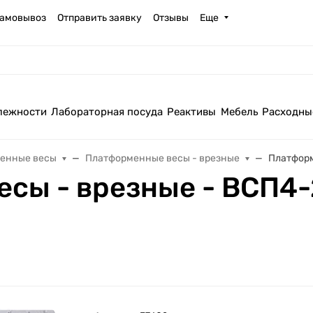
амовывоз
Отправить заявку
Отзывы
Еще
лежности
Лабораторная посуда
Реактивы
Мебель
Расходны
енные весы
Платформенные весы - врезные
Платформ
сы - врезные - ВСП4-