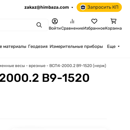
Запросить КП
zakaz@himbaza.com
Поиск
Войти
Сравнение
Избранное
Корзина
е материалы
Геодезия
Измерительные приборы
Еще
енные весы - врезные - ВСП4-2000.2 В9-1520 (нерж)
2000.2 В9-1520