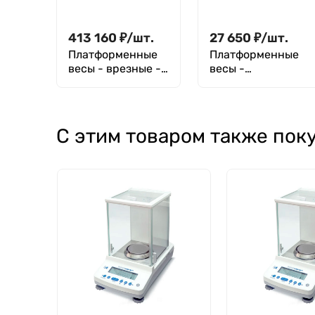
413 160
₽
/
шт.
27 650
₽
/
шт.
Платформенные
Платформенные
весы - врезные -
весы -
ВСП4-3000.2 В9-
аксессуары и
1520 (нерж)
опции терминалы
- CAS CI-1560A
С этим товаром также пок