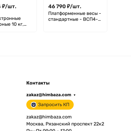
4
₽
/
шт.
46 790
₽
/
шт.
46 0
Платформенные весы -
Весы
ктронные
стандартные - ВСП4-
анал
ные 10 кг,
300.2 А9-0808
HCB-
,1 гр,
JNB100001
Контакты
zakaz@himbaza.com
Запросить КП
zakaz@himbaza.com
Москва, Рязанский проспект 22к2
Пн—Пт 09:00 – 17:00