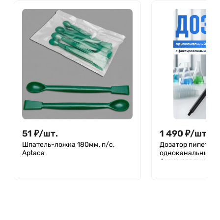
51
₽
/
шт.
1 490
₽
/
шт.
Шпатель-ложка 180мм, п/с,
Дозатор пипеточн
Aptaca
одноканальный,
фиксированный о
механический (Д
MG-0,5