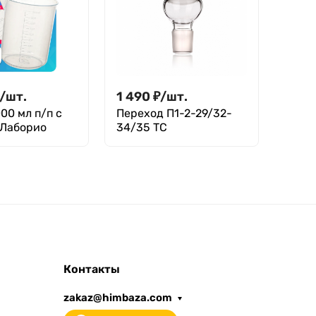
/
шт.
1 490
₽
/
шт.
910
00 мл п/п с
Переход П1-2-29/32-
Холо
 Лаборио
34/35 ТС
стек
ХПТ–
ТС
Контакты
zakaz@himbaza.com