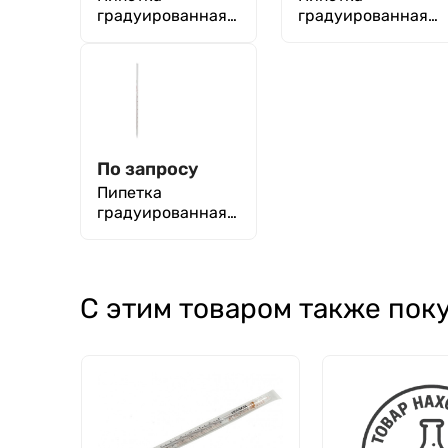
градуированная
градуированная
(тип 3 - от
(тип 3 - от
верхней нулевой
верхней нулевой
отметки до
отметки до
сливного
сливного
кончика) 3-1-2-
кончика) 3-2-2-5
0,2
По запросу
Пипетка
градуированная
2-1-2-10 прямая,
полный слив ГОСТ
29227-91
С этим товаром также пок