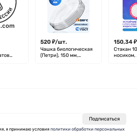
520
₽
/
шт.
150,34
₽
Чашка биологическая
Стакан 10
атов
(Петри), 150 мм,
носиком,
СП-7101
боросиликатное
ми, 26*76
стекло Boro 3.3,
, уп. 72,
Лаборио
ия, я принимаю условия
политики обработки персональных