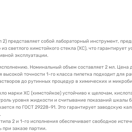
тип 2) представляет собой лабораторный инструмент, пре
из светлого химстойкого стекла (ХС), что гарантирует 
тивной эксплуатации.
 исполнению. Номинальный объем составляет 2 мл. Цена 
 высокой точности 1-го класса пипетка подходит для ра
астворов до рутинных процедур в химических и микроб
ло марки ХС (химстойкое) устойчиво к щелочам, кислот
троль уровня жидкости и считывание показаний шкалы б
ается по ГОСТ 29228-91. Это гарантирует заводскую ка
.
типа 2 и 1-го исполнения обеспечивает свободное исте
 при заказе партии.