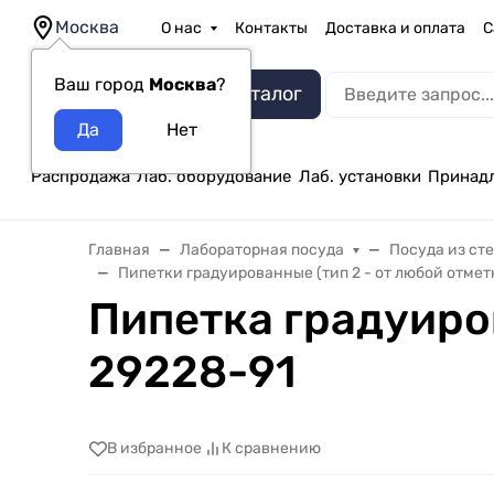
Москва
О нас
Контакты
Доставка и оплата
С
Ваш город
Москва
?
Каталог
Распродажа
Лаб. оборудование
Лаб. установки
Принад
Главная
Лабораторная посуда
Посуда из ст
Пипетки градуированные (тип 2 - от любой отмет
Пипетка градуиров
29228-91
В избранное
К сравнению