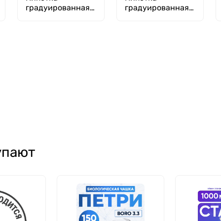
градуированная
градуированная
(тип 2 - от любой
(тип 1 - от
отметки до
верхней нулевой
сливного
отметки до любой
кончика) 2-2-2-5
отметки) 1-2-2-5
упают