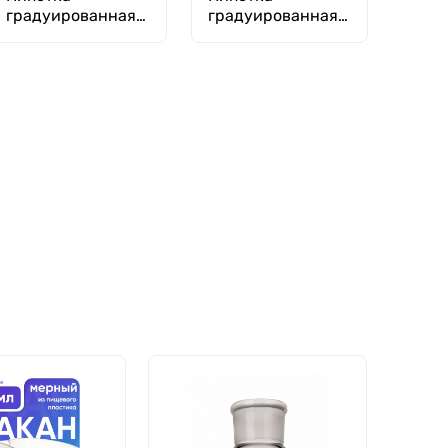
градуированная
градуированная
(тип 2 - от любой
(тип 1 - от
отметки до
верхней нулевой
сливного
отметки до любой
кончика) 2-1-2-5
отметки) 1-1-2-0,2