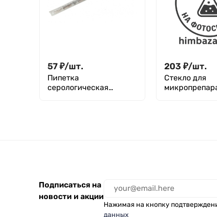
57
₽
/
шт.
203
₽
/
шт.
Пипетка
Стекло для
серологическая
микропрепар
стерильная 5 мл
предметное, 
со шлиф.края
мм, толщ.1,0 мм
Минимед
Подписаться на
новости и акции
Нажимая на кнопку подтвержден
данных