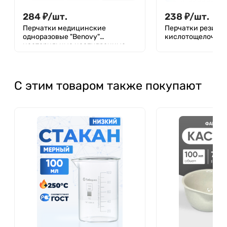
284
₽
/
шт.
238
₽
/
шт.
Перчатки медицинские
Перчатки резино
одноразовые "Benovy"
кислотощелочес
нестерильные неопудренные
размер XL,50 пар
С этим товаром также покупают