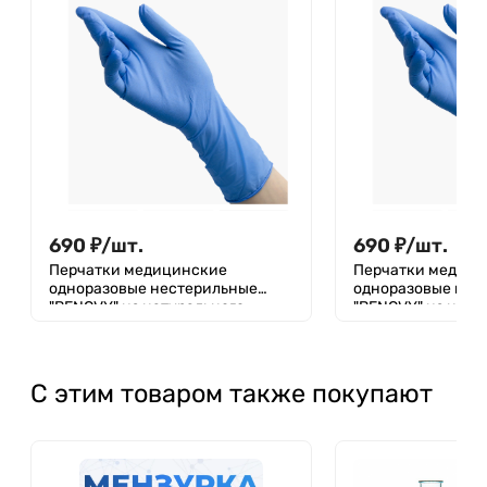
690
₽
/
шт.
690
₽
/
шт.
Перчатки медицинские
Перчатки медици
одноразовые нестерильные
одноразовые нес
"BENOVY" из натурального
"BENOVY" из нату
латекса текстурированные
латекса текстур
неопудренные с двухкратной
неопудренные с 
хлоринацией ультра плотные,
хлоринацией ульт
размер: M, 25 пар
размер: L, 25 пар
С этим товаром также покупают