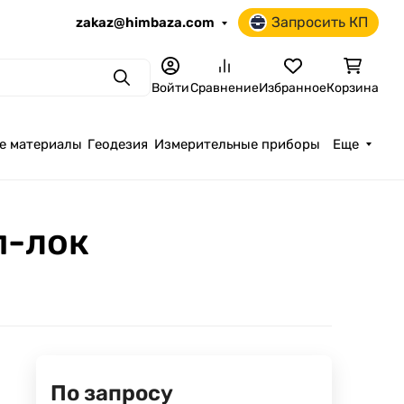
Запросить КП
zakaz@himbaza.com
Поиск
Войти
Сравнение
Избранное
Корзина
е материалы
Геодезия
Измерительные приборы
Еще
п-лок
По запросу