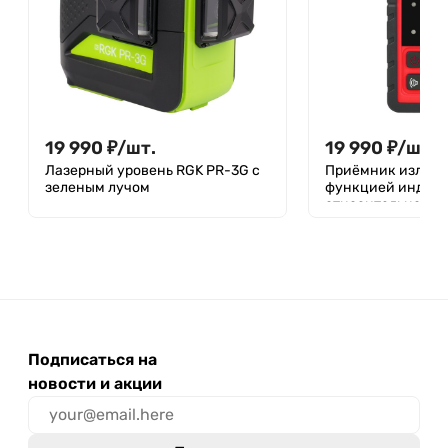
19 990
₽
/
шт.
19 990
₽
/
шт.
Лазерный уровень RGK PR-3G с
Приёмник излуче
зеленым лучом
функцией индик
относительной в
ротационных нив
красным лучом R
Подписаться на
новости и акции