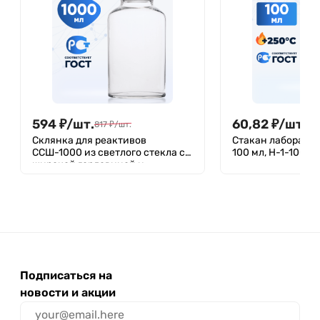
594
₽
/
шт.
60,82
₽
/
шт.
817
₽
/
шт.
Склянка для реактивов
Стакан лаборато
ССШ-1000 из светлого стекла с
100 мл, Н-1-100 Т
широкой горловиной и
притертой пробкой 1000 мл
Подписаться на
новости и акции