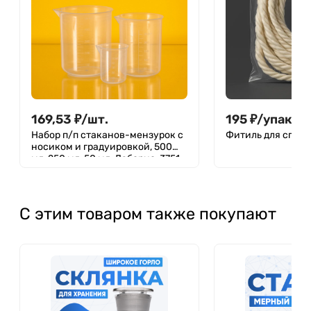
169,53
₽
/
шт.
195
₽
/
упак.
Набор п/п стаканов-мензурок с
Фитиль для спирто
носиком и градуировкой, 500
мл, 250 мл, 50 мл, Лаборио, 3751
С этим товаром также покупают