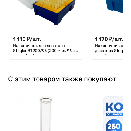
1 110
₽
/
шт.
1 170
₽
/
шт.
Наконечник для дозатора
Наконечник c фи
Stegler BT200/96 (200 мкл, 96 шт,
дозатора Stegler 
в коробке)
мкл, 96 шт, в коро
С этим товаром также покупают