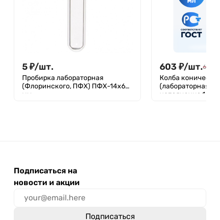
5
₽
/
шт.
603
₽
/
шт.
650
₽
Пробирка лабораторная
Колба коническая
(Флоринского, ПФХ) ПФХ-14х60
(лабораторная ти
мм
исполнение 1 - с
термостойкая) КН
ТС
Подписаться на
новости и акции