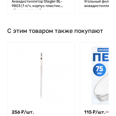
Аквадистиллятор Stegler BL-
Угольный фильтр 
9803 (1 л/ч, корпус пластик,
аквадистиллятора
сборник стекло)
С этим товаром также покупают
256
₽
/
шт.
115
₽
/
шт.
175
₽
/
ш