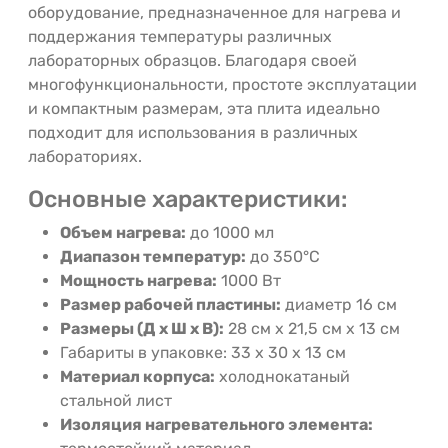
оборудование,
предназначенное
для
нагрева
и
поддержания
температуры
различных
лабораторных
образцов.
Благодаря
своей
многофункциональности,
простоте
эксплуатации
и
компактным
размерам,
эта
плита
идеально
подходит
для
использования
в
различных
лабораториях.
Основные характеристики:
Объем
нагрева:
до
1000
мл
Диапазон
температур:
до
350°C
Мощность
нагрева:
1000
Вт
Размер
рабочей
пластины:
диаметр
16
см
Размеры
(Д
x
Ш
x
В):
28
см
x
21,5
см
x
13
см
Габариты в упаковке: 33 х 30 х 13 см
Материал
корпуса:
холоднокатаный
стальной
лист
Изоляция
нагревательного
элемента: