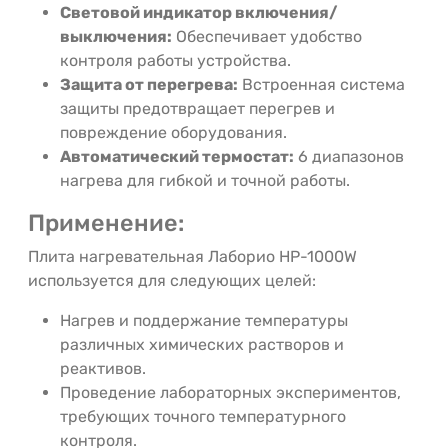
Световой
индикатор
включения/
выключения:
Обеспечивает
удобство
контроля
работы
устройства.
Защита
от
перегрева:
Встроенная
система
защиты
предотвращает
перегрев
и
повреждение
оборудования.
Автоматический
термостат:
6
диапазонов
нагрева
для
гибкой
и
точной
работы.
Применение:
Плита
нагревательная
Лаборио
HP-1000W
используется
для
следующих
целей:
Нагрев
и
поддержание
температуры
различных
химических
растворов
и
реактивов.
Проведение
лабораторных
экспериментов,
требующих
точного
температурного
контроля.