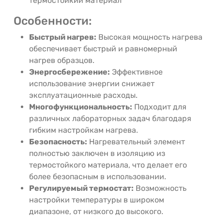
термостойкий
материал
Особенности:
Быстрый
нагрев:
Высокая
мощность
нагрева
обеспечивает
быстрый
и
равномерный
нагрев
образцов.
Энергосбережение:
Эффективное
использование
энергии
снижает
эксплуатационные
расходы.
Многофункциональность:
Подходит
для
различных
лабораторных
задач
благодаря
гибким
настройкам
нагрева.
Безопасность:
Нагревательный
элемент
полностью
заключен
в
изоляцию
из
термостойкого
материала,
что
делает
его
более
безопасным
в
использовании.
Регулируемый
термостат:
Возможность
настройки
температуры
в
широком
диапазоне,
от
низкого
до
высокого.