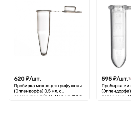
620
₽
/
шт.
595
₽
/
шт.
750
₽
/
Пробирка микроцентрифужная
Пробирка микро
(Эппендорфа) 0,5 мл, с
(Эппендорфа) 2,0 
делениями, п/п, M. Med, уп. 1000
делениями, M. Med
шт.