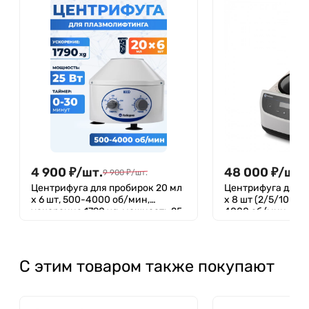
4 900
₽
/
шт.
48 000
₽
/
шт.
9 900
₽
/
шт.
Центрифуга для пробирок 20 мл
Центрифуга для п
х 6 шт, 500-4000 об/мин,
х 8 шт (2/5/10 мл 
ускорение 1790 xg, мощность 25
4000 об/мин, уск
W, Лаборио 800D
xg, мощность 60 
управление, Лаб
С этим товаром также покупают