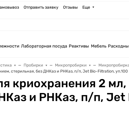
амовывоз
Отправить заявку
Отзывы
Еще
лежности
Лабораторная посуда
Реактивы
Мебель
Расходны
астика
Пробирки
Микропробирки
Микропробирка
, стерильная, без ДНКаз и РНКаз, п/п, Jet Bio-Filtration, уп.100
я криохранения 2 мл, 
Каз и РНКаз, п/п, Jet B