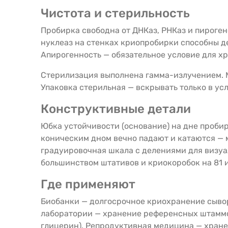
Чистота и стерильность
Пробирка свободна от ДНКаз, РНКаз и пироген
нуклеаз на стенках криопробирки способны д
Апирогенность — обязательное условие для хр
Стерилизация выполнена гамма-излучением. М
Упаковка стерильная — вскрывать только в ус
Конструктивные детали
Юбка устойчивости (основание) на дне пробир
коническим дном вечно падают и катаются — м
градуировочная шкала с делениями для визуа
большинством штативов и криокоробок на 81 и
Где применяют
Биобанки — долгосрочное криохранение сывор
лаборатории — хранение референсных штаммов
глицерин). Репродуктивная медицина — хран