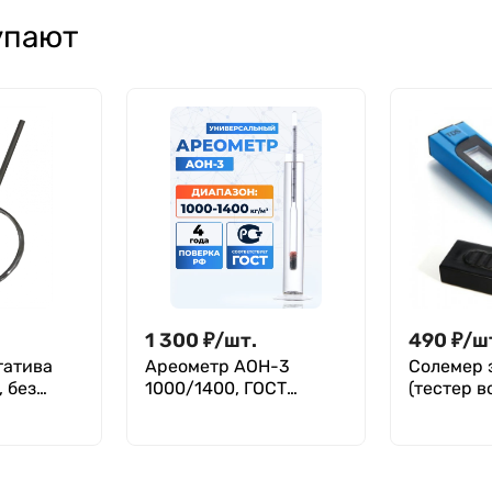
уплотнительным
стерильная, без
упают
резиновым
ДНКаз и РНКаз,
кольцом, с юбкой,
Jet Bio-Filtration
Aptaca
уп. 125х8
1 300
₽
/
шт.
490
₽
/
ш
татива
Ареометр АОН-3
Солемер 
 без
1000/1400, ГОСТ
(тестер в
18481-81
Kromatec