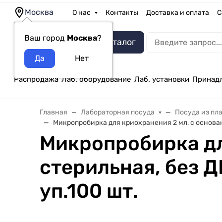
Москва
О нас
Контакты
Доставка и оплата
С
Ваш город
Москва
?
Каталог
Распродажа
Лаб. оборудование
Лаб. установки
Принад
Главная
Лабораторная посуда
Посуда из пл
Микропробирка для криохранения 2 мл, с основанием
Микропробирка дл
стерильная, без ДН
уп.100 шт.