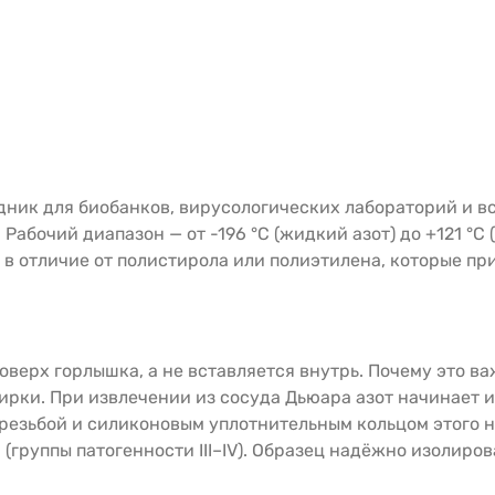
дник для биобанков, вирусологических лабораторий и вс
Рабочий диапазон — от -196 °C (жидкий азот) до +121 °C
 в отличие от полистирола или полиэтилена, которые пр
верх горлышка, а не вставляется внутрь. Почему это в
ирки. При извлечении из сосуда Дьюара азот начинает и
резьбой и силиконовым уплотнительным кольцом этого н
(группы патогенности III–IV). Образец надёжно изолиров