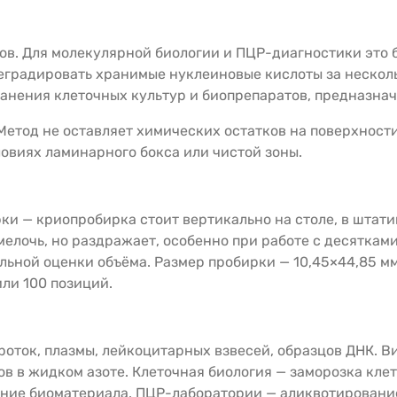
ов. Для молекулярной биологии и ПЦР-диагностики это 
еградировать хранимые нуклеиновые кислоты за нескол
анения клеточных культур и биопрепаратов, предназначе
етод не оставляет химических остатков на поверхности
ловиях ламинарного бокса или чистой зоны.
ки — криопробирка стоит вертикально на столе, в штати
елочь, но раздражает, особенно при работе с десяткам
льной оценки объёма. Размер пробирки — 10,45×44,85 м
ли 100 позиций.
оток, плазмы, лейкоцитарных взвесей, образцов ДНК. В
 в жидком азоте. Клеточная биология — заморозка кле
ение биоматериала. ПЦР-лаборатории — аликвотировани