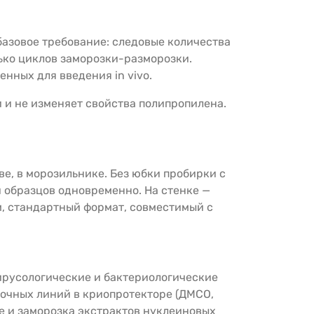
базовое требование: следовые количества
ько циклов заморозки-разморозки.
нных для введения in vivo.
 и не изменяет свойства полипропилена.
ве, в морозильнике. Без юбки пробирки с
и образцов одновременно. На стенке —
м, стандартный формат, совместимый с
ирусологические и бактериологические
точных линий в криопротекторе (ДМСО,
е и заморозка экстрактов нуклеиновых