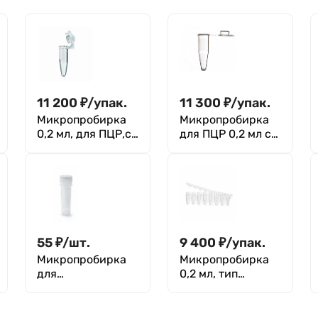
11 200
₽
/
упак.
11 300
₽
/
упак.
Микропробирка
Микропробирка
0,2 мл, для ПЦР,с
для ПЦР 0,2 мл с
выпуклой
плоской крышкой,
крышкой, п/п,
уп. 1000 шт.
Aptaca, уп. 1000
Aptaca
шт.
55
₽
/
шт.
9 400
₽
/
упак.
Микропробирка
Микропробирка
для
0,2 мл, тип
криохранения 1,5
Эппендорф, в
мл, п/п ,с завинч.
стрипах по 8 шт.с
крышкой, стер., с
крышкой,