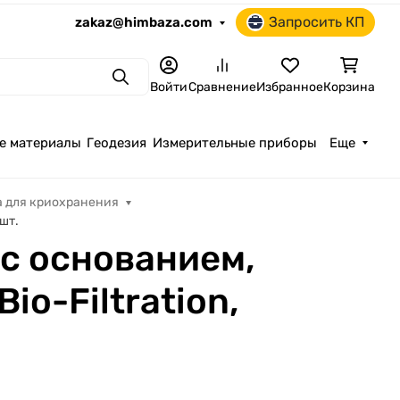
Запросить КП
zakaz@himbaza.com
Поиск
Войти
Сравнение
Избранное
Корзина
е материалы
Геодезия
Измерительные приборы
Еще
 для криохранения
 шт.
с основанием,
io-Filtration,