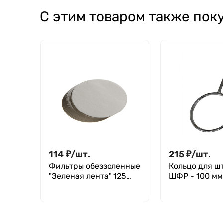
ДНКаз и РНКаз, п/
терильная,с
С этим товаром также пок
п, Jet Bio-
уплотнительным
Filtration
кольцом, с юбкой,
(уп.500шт)
б/ДНК-аз, РНК-аз,
уп.500шт., Aptaca
114
₽
/
шт.
215
₽
/
шт.
Фильтры обеззоленные
Кольцо для ш
"Зеленая лента" 125
ШФР - 100 мм,
мм, уп. 100 шт.
зажима