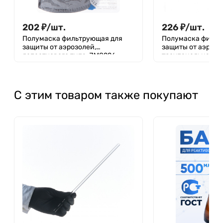
202
₽
/
шт.
226
₽
/
шт.
Полумаска фильтрующая для
Полумаска фильт
защиты от аэрозолей,
защиты от аэрозо
лепесткового типа, JM8226
трехпанельная ск
класс защиты FFP2 NR D, с
защиты FFP2 NR D
клапаном выдоха, угольным
выдоха, угольным
фильтром, в пакете 12 шт
пакете 10 шт JM
С этим товаром также покупают