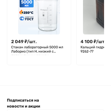
2 049
₽
/
шт.
4 100
₽
/
шт.
Стакан лабораторный 5000 мл
Кальций гидроокис
Лаборио (тип Н, низкий с
9262-77
делениями и носиком,
термостойкий), ТС Н-1-5000
Подписаться на
новости и акции