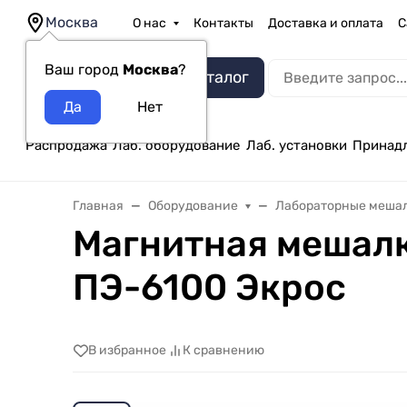
Москва
О нас
Контакты
Доставка и оплата
С
Ваш город
Москва
?
Каталог
Распродажа
Лаб. оборудование
Лаб. установки
Принад
Главная
Оборудование
Лабораторные меша
Магнитная мешалк
ПЭ-6100 Экрос
В избранное
К сравнению