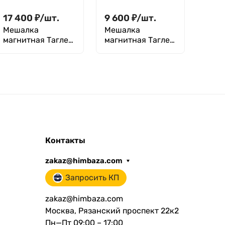
1000
17 400
₽
/
шт.
9 600
₽
/
шт.
Мешалка
Мешалка
магнитная Таглер
магнитная Таглер
ММ-135НМ (5 л,
ММ-135М (10 л,
400...2600 об/
400...3000 об/
мин, 120 ºC)
мин)
Контакты
zakaz@himbaza.com
Запросить КП
zakaz@himbaza.com
Москва, Рязанский проспект 22к2
Пн—Пт 09:00 – 17:00