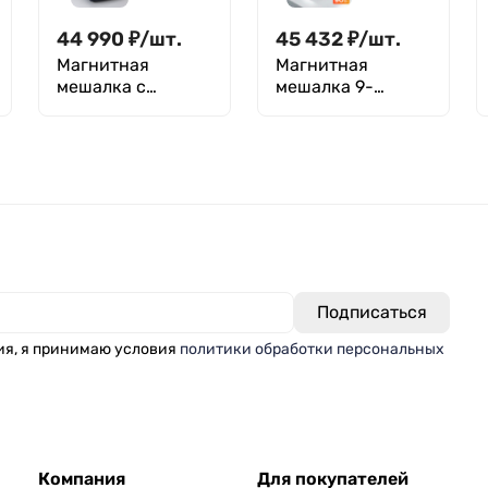
5000
44 990
₽
/
шт.
45 432
₽
/
шт.
Магнитная
Магнитная
мешалка c
мешалка 9-
подогревом 10 л,
местная, 9х500мл
0-1500 об/мин,
Лаборио MMS9
мощность 18 W,
PRO
рабочая
поверхность 200
мм, нагрев до 550
°C, Лаборио HPS-
550T с
термодатчиком
ия, я принимаю условия
политики обработки персональных
Компания
Для покупателей