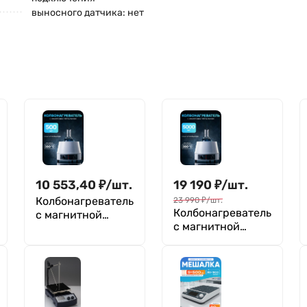
выносного датчика: нет
10 553,40
₽
/
шт.
19 190
₽
/
шт.
Колбонагреватель
23 990
₽
/
шт.
Колбонагреватель
с магнитной
с магнитной
мешалкой 500 мл,
мешалкой 5000
аналоговое
мл, аналоговое
управление,
управление,
нагрев до 380°C,
нагрев до 380°C,
Лаборио HMS-500
Лаборио HMS-