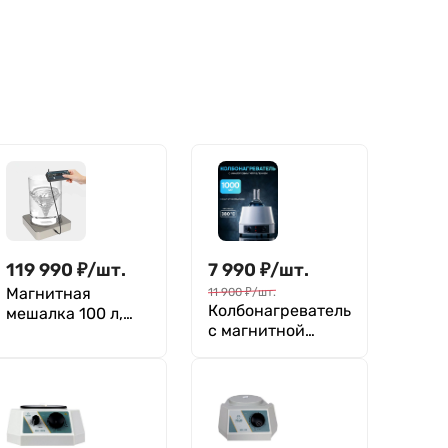
119 990
₽
/
шт.
7 990
₽
/
шт.
Магнитная
11 900
₽
/
шт.
Колбонагреватель
мешалка 100 л,
с магнитной
дисплей, Лаборио
мешалкой 1000
MS-100L
мл, аналоговое
управление,
нагрев до 380°C,
Лаборио HMS-