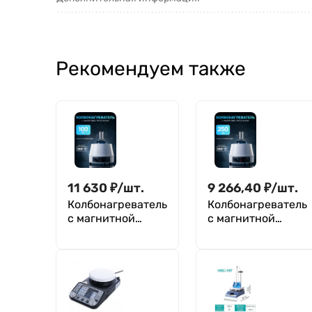
Рекомендуем также
11 630
₽
/
шт.
9 266,40
₽
/
шт.
Колбонагреватель
Колбонагреватель
с магнитной
с магнитной
мешалкой 100 мл,
мешалкой 250 мл,
аналоговое
аналоговое
управление,
управление,
нагрев до 380°C,
нагрев до 380°C,
Лаборио HMS-100
Лаборио HMS-250