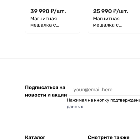
39 990
₽
/
шт.
25 990
₽
/
шт.
Магнитная
Магнитная
мешалка с
мешалка с
подогревом 20 л,
подогревом 5л,
умная, Лаборио
Лаборио HSC-19T
TP-350+ без
термодатчика
Подписаться на
новости и акции
Нажимая на кнопку подтвержден
данных
Каталог
Смотрите также