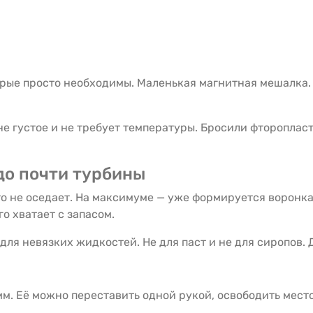
орые просто необходимы. Маленькая магнитная мешалка. 
то не густое и не требует температуры. Бросили фторопла
до почти турбины
о не оседает. На максимуме — уже формируется воронка
о хватает с запасом.
ля невязких жидкостей. Не для паст и не для сиропов.
мм. Её можно переставить одной рукой, освободить мест